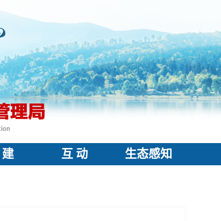
 建
互 动
生态感知