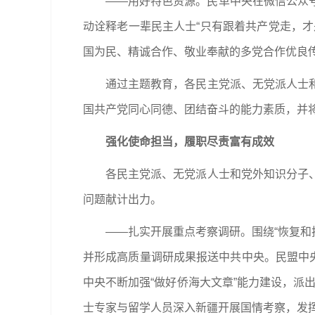
——用好特色资源。民革中央在微信公众
动诠释老一辈民主人士“只有跟着共产党走，
国为民、精诚合作、敬业奉献的多党合作优良
通过主题教育，各民主党派、无党派人士
国共产党同心同德、团结奋斗的能力素质，并
强化使命担当，履职尽责富有成效
各民主党派、无党派人士和党外知识分子
问题献计出力。
——扎实开展重点考察调研。围绕“恢复和
并形成高质量调研成果报送中共中央。民盟中央
中央不断加强“做好侨海大文章”能力建设，派
士专家与留学人员深入新疆开展国情考察，发