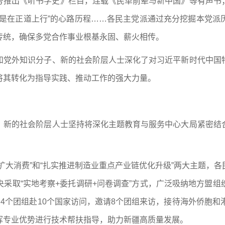
号推出《听书学史》栏目，连载《民革前辈与新中国》等有声书
才是在正道上行”的心路历程……各民主党派通过充分挖掘本党派
传统，确保多党合作事业根基永固、薪火相传。
和党外知识分子、新的社会阶层人士深化了对习近平新时代中国
将其转化为指导实践、推动工作的强大力量。
、新的社会阶层人士坚持将深化主题教育与服务中心大局紧密结
扩大消费”和“扎实推进制造业重点产业链优化升级”两大主题，
采取“实地考察+委托调研+问卷调查”方式，广泛吸纳地方盟
出4个团组赴10个国家访问，邀请8个团组来访，接待海外侨胞和
挥专业优势进行技术帮扶指导，助力新疆高质量发展。