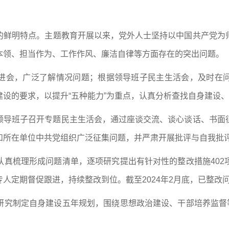
的鲜明特点。主题教育开展以来，党外人士坚持以中国共产党为
本领、担当作为、工作作风、廉洁自律等方面存在的突出问题。
进会，广泛了解情况问题；根据领导班子民主生活会，及时在
设的要求，以提升“五种能力”为重点，认真分析查找自身建设
领导班子召开专题民主生活会，通过座谈交流、谈心谈话、书面
和所在单位中共党组织广泛征集问题，并严肃开展批评与自我批
认真梳理形成问题清单，逐项研究提出有针对性的整改措施402
人定期督促跟进，持续整改到位。截至2024年2月底，已整改问
研究制定自身建设五年规划，围绕思想政治建设、干部培养监督等