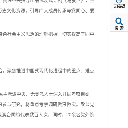
；民进中央指导出品沉浸式话剧《马叙伦》，生
无障碍
历史文化资源，引导广大成员传承与党同心、爱
搜 索
特色社会主义思想的理解把握，切实提高了同中
合，聚焦推进中国式现代化进程中的重点、难点
各民主党派中央、无党派人士深入开展考察调研，
组织参与研究，将重点考察调研做深做实。致公党
港澳台同胞代表数百人次。同时，20余名党外院