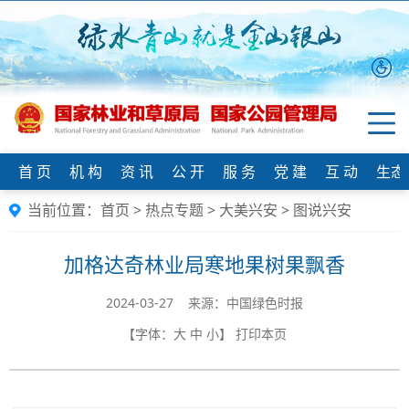
首 页
机 构
资 讯
公 开
服 务
党 建
互 动
生态
当前位置：
首页
>
热点专题
>
大美兴安
>
图说兴安
加格达奇林业局寒地果树果飘香
2024-03-27 来源：中国绿色时报
【字体：
大
中
小
】
打印本页