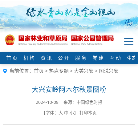
首 页
机 构
资 讯
公 开
服 务
党 建
互 动
生态
当前位置：
首页
>
热点专题
>
大美兴安
>
图说兴安
大兴安岭阿木尔秋景圈粉
2024-10-08 来源：中国绿色时报
【字体：
大
中
小
】
打印本页