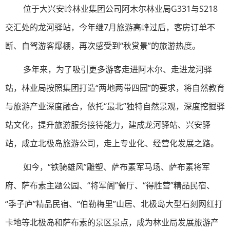
位于大兴安岭林业集团公司阿木尔林业局G331与S218
交汇处的龙河驿站，今年继7月旅游高峰过后，客房订单不
断、自驾游客爆棚，再次感受到“秋赏景”的旅游热度。
多年来，为了吸引更多游客走进阿木尔、走进龙河驿
站，林业局按照集团打造“两地两带四园”的要求，将自然教育
与旅游产业深度融合，依托“最北”独特自然景观，深度挖掘驿
站文化，提升旅游服务接待能力，建成龙河驿站、兴安驿
站，成立北极岛旅游公司，走上专业化、经营化发展之路。
如今，“铁骑雄风”雕塑、萨布素军马场、萨布素将军
府、萨布素主题公园、“将军阁”餐厅、“得胜营”精品民宿、
“季子庐”精品民宿、“伯勒梅里”山居、北极岛大型石刻网红打
卡地等北极岛和萨布素的景区景点，成为林业局发展旅游产