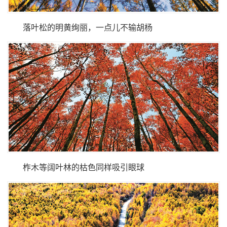
落叶松的明黄绚丽，一点儿不输胡杨
柞木等阔叶林的枯色同样吸引眼球