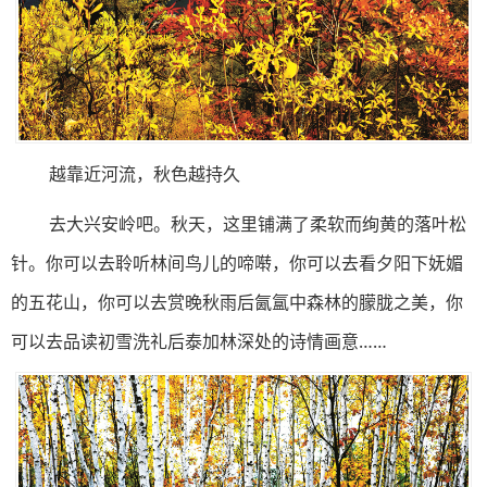
越靠近河流，秋色越持久
去大兴安岭吧。秋天，这里铺满了柔软而绚黄的落叶松
针。你可以去聆听林间鸟儿的啼啭，你可以去看夕阳下妩媚
的五花山，你可以去赏晚秋雨后氤氲中森林的朦胧之美，你
可以去品读初雪洗礼后泰加林深处的诗情画意……