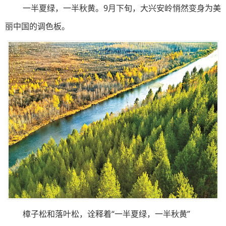
一半夏绿，一半秋黄。9月下旬，大兴安岭悄然变身为美
丽中国的调色板。
樟子松和落叶松，诠释着“一半夏绿，一半秋黄”