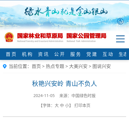
首 页
机 构
资 讯
公 开
服 务
党 建
互 动
生态
当前位置：
首页
>
热点专题
>
大美兴安
>
图说兴安
秋艳兴安岭 青山不负人
2024-11-05 来源：中国绿色时报
【字体：
大
中
小
】
打印本页