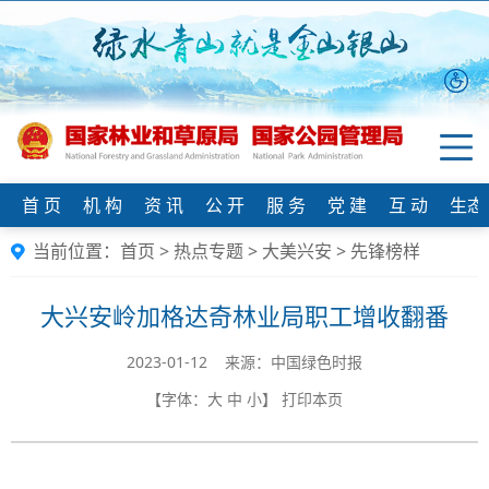
首 页
机 构
资 讯
公 开
服 务
党 建
互 动
生态
当前位置：
首页
>
热点专题
>
大美兴安
>
先锋榜样
大兴安岭加格达奇林业局职工增收翻番
2023-01-12 来源：中国绿色时报
【字体：
大
中
小
】
打印本页