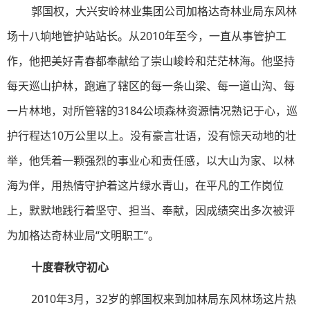
郭国权，大兴安岭林业集团公司加格达奇林业局东风林
场十八垧地管护站站长。从2010年至今，一直从事管护工
作，他把美好青春都奉献给了崇山峻岭和茫茫林海。他坚持
每天巡山护林，跑遍了辖区的每一条山梁、每一道山沟、每
一片林地，对所管辖的3184公顷森林资源情况熟记于心，巡
护行程达10万公里以上。没有豪言壮语，没有惊天动地的壮
举，他凭着一颗强烈的事业心和责任感，以大山为家、以林
海为伴，用热情守护着这片绿水青山，在平凡的工作岗位
上，默默地践行着坚守、担当、奉献，因成绩突出多次被评
为加格达奇林业局“文明职工”。
十度春秋守初心
2010年3月，32岁的郭国权来到加林局东风林场这片热