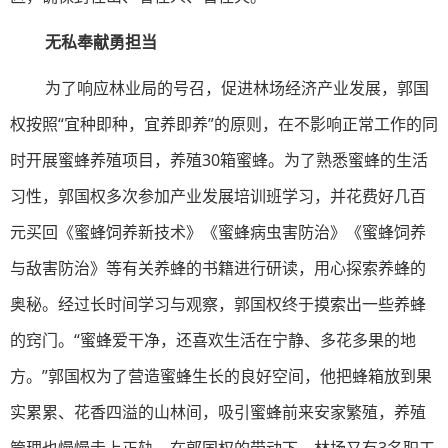
无私奉献勇担当
为了响应林业局的号召，促进林场经济产业发展，郭国
权按照“宜种即种，宜养即养”的原则，在不影响正常工作的同
时开展蜜蜂养殖项目，养殖30箱蜜蜂。为了熟悉蜜蜂的生活
习性，郭国权多次参加产业发展培训班学习，并花费好几百
元买回《蜜蜂饲养新技术》《蜜蜂病虫害防治》《蜜蜂饲养
与敌害防治》等有关养蜂的书籍进行研读，用心探索养蜂的
奥秘。经过长时间学习与观察，郭国权终于摸索出一些养蜂
的窍门。“蜜蜂爱干净，还喜欢生活在宁静、多花多果的地
方。”郭国权为了营造蜜蜂生长的良好空间，他把蜂箱放到果
实累累、花香四溢的山林间，吸引蜜蜂前来安家繁殖，养殖