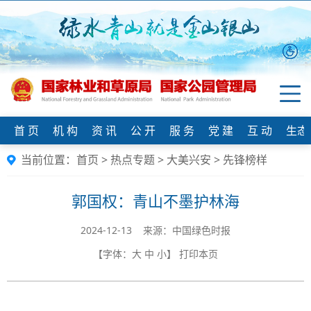
首 页
机 构
资 讯
公 开
服 务
党 建
互 动
生态
当前位置：
首页
>
热点专题
>
大美兴安
>
先锋榜样
郭国权：青山不墨护林海
2024-12-13 来源：中国绿色时报
【字体：
大
中
小
】
打印本页