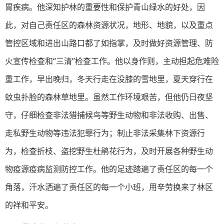
胃疾病。他深知护林的重要性和保护青山绿水的好处，因
此，对自己责任区的森林资源状况，地形、地貌，以及重点
管控区域和进出山路口都了如指掌，及时做好资源管理、防
火宣传检查和“三清”检查工作。他以身作则，主动担起危难险
重工作，早出晚归，冬天行走在没膝的雪地里，夏天穿行在
蚊虫扑脸的森林草地里。虽然工作环境艰苦，但他仍日夜坚
守，仔细检查非法猎捕候鸟等野生动物和非法收购、出售、
走私野生动物等违法犯罪行为；制止非法采集林下资源行
为，检查折枝、盗挖野生杜鹃花行为，及时开展各种野生动
物疫源疫病监测防控工作。他的足迹踏遍了责任区的每一个
角落，汗水洒遍了责任区的每一个小班，用辛劳换来了林区
的祥和平安。