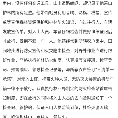
房内，没有任何交通工具，山上道路崎岖、却记录了他巡山
护林的所有足迹。他带领站员利用音响、彩旗、横幅、宣传
单等宣传森林资源保护和护林防火知识，向过往行人、车辆
发放宣传单，对入山人员、车辆仔细检查并做好详细登记后
才放行，做到不漏一车一人。他还经常到所辖农户家中、田
间地头进行防火宣传和火灾隐患检查，对野外作业点进行跟
班作业，严格执行护林防火制度，认真填写交接班、检查登
记、预警响应、领导检查记录等，与所辖农户签订“三清单一
承诺”，对无入山证、携带火种人员、无防灭火装置的机动车
辆一律不予放行。认真执行林业局制定的防火检查站首尾告
知制度，即在放行的同时将入山人员的去向及时通知下一个
检查站、管护站，保证入山人员监管到位，杜绝火源入辖
区，确保封住山、看住人、管住火。