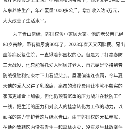
管理也慢慢走上正轨。在郭国权的带动下，林场又有3名职工
从事养蜂生产，年产蜜量1000多公斤，增加收入达5万元，
大大改善了生活水平。
为了青山常绿，郭国权舍小家顾大家。他的老父亲已经
80岁高龄，患有糖尿病30年了，2023年春天又因脑梗、胃出
血等病反复住院，一直揪着郭国权的心。但是为了打赢春防
三大战役，他只能嘱托爱人照顾好老人，自己硬是坚持到春
防战役胜利结束才下山看望父亲。屋漏偏逢连夜雨，今年夏
天他的爱人又得了乳腺癌，高昂的治疗费用让本就不殷实的
家庭更加雪上加霜。但他仍顶着沉重的压力战斗在秋防工作
一线，把生活的压力和对亲人的挂念转化为工作的动力，以
顽强的毅力守护着这片绿水青山。由于郭国权的无私奉献，
在他的管辖区内没有发生一起森林火灾，没有发生林政案件