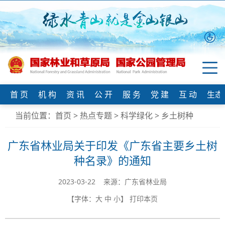
首 页
机 构
资 讯
公 开
服 务
党 建
互 动
生态
当前位置：
首页
>
热点专题
>
科学绿化
>
乡土树种
广东省林业局关于印发《广东省主要乡土树
种名录》的通知
2023-03-22 来源：​广东省林业局
【字体：
大
中
小
】
打印本页