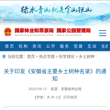
首 页
机 构
资 讯
公 开
服 务
党 建
互 动
生态
当前位置：
首页
>
热点专题
>
科学绿化
>
乡土树种
关于印发《安徽省主要乡土树种名录》的通
知
2023-04-12 来源：​安徽省林业局
【字体：
大
中
小
】
打印本页