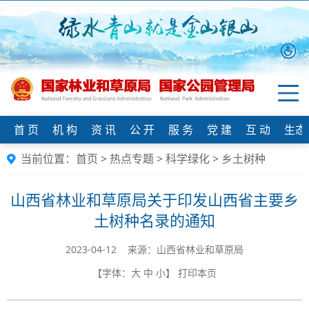
首 页
机 构
资 讯
公 开
服 务
党 建
互 动
生态
当前位置：
首页
>
热点专题
>
科学绿化
>
乡土树种
山西省林业和草原局关于印发山西省主要乡
土树种名录的通知
2023-04-12 来源：山西省林业和草原局
【字体：
大
中
小
】
打印本页