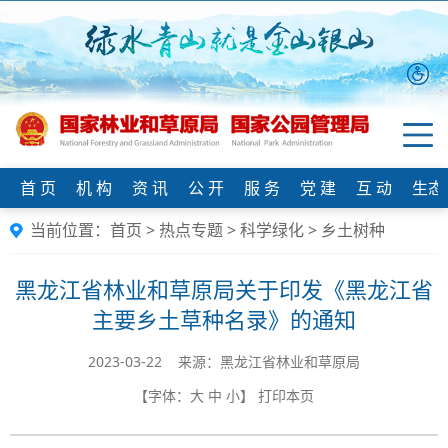
首 页
机 构
资 讯
公 开
服 务
党 建
互 动
生态
当前位置：
首页
>
热点专题
>
科学绿化
>
乡土树种
黑龙江省林业和草原局关于印发《黑龙江省
主要乡土草种名录》的通知
2023-03-22 来源：黑龙江省林业和草原局
【字体：
大
中
小
】
打印本页