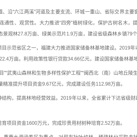
道、沿“六江两溪”河道及主要支流、环城一重山、省际交界主要
连通性、观赏性。大力推进“四旁”植树绿化，保护古树名木，
景观林27.8万亩、绿美示范片1.9万亩，建设省级森林乡镇79个
目示范省区之一，福建大力推进国家储备林基地建设。2019
2.4万亩。利用政策性银行贷款34.66亿元，建设国家储备林基地6
目”“武夷山森林和生物多样性保护工程”“闽西北（南）山地丘陵
精准提升项目资金9.67亿元，完成建设任务112.98万亩。
结构，提高林地经营效益。2019年以来，全省累计下达省级财政
项目资金1600万元，完成珍贵用材树种培育2.52万亩。