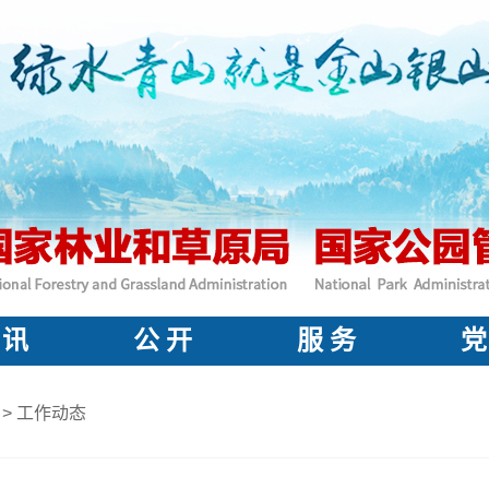
 讯
公 开
服 务
党
>
工作动态