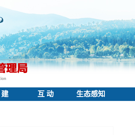
 建
互 动
生态感知