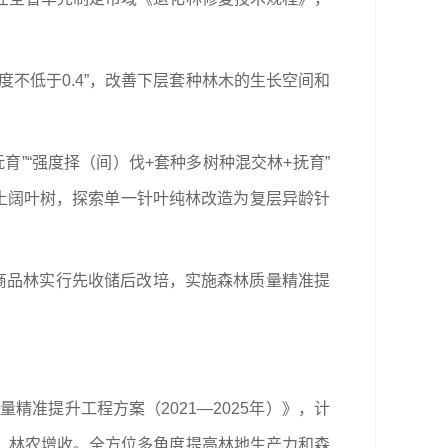
度不低于0.4”，改善下层套种林木的生长空间和
”“强度择（间）伐+套种多树种混交林+抚育”
乡土阔叶树，探索单一针叶纯林改造为复层异龄针
商品林实行先收储后改培，实施森林质量精准提
精准提升工程方案（2021—2025年）》，计
、林农增收。全方位多角度提高林地生产力和森