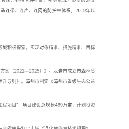
针套阔、补植套种措施，引导形成异龄复层混交
打造连带、连片、连网的防护林体系。2019年以
领域积极探索，实现对象精准、措施精准、目标
案（2021—2025）》。龙岩市成立市森林质
提升导则》。漳州市制定《漳州市省级生态公益
程项目”，项目建设总规模469万亩，计划投资
在全省率先制定市域《退化林修复技术规程》，