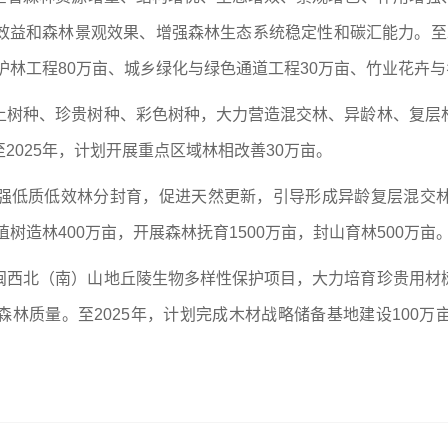
益和森林景观效果、增强森林生态系统稳定性和碳汇能力。至20
护林工程80万亩、城乡绿化与绿色通道工程30万亩、竹业花卉与
土树种、珍贵树种、彩色树种，大力营造混交林、异龄林、复层
2025年，计划开展重点区域林相改善30万亩。
强低质低效林分封育，促进天然更新，引导形成异龄复层混交
树造林400万亩，开展森林抚育1500万亩，封山育林500万亩
闽西北（南）山地丘陵生物多样性保护项目，大力培育珍贵用材
林质量。至2025年，计划完成木材战略储备基地建设100
）