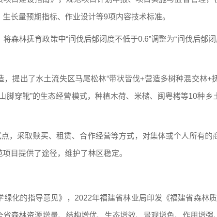
、生长量预期指标、作业设计等9项内容技术标准。
森林抚育政策中“间伐后郁闭度不低于0.6”调整为“间伐后郁闭
，提出了水土流失区马尾松林“带状皆伐+营造多树种混交林+抚育
山脚穿靴”的生态经营模式，种植木荷、米槠、闽粤栲等10种
”试点，采取赎买、租赁、合作经营等方式，对集体或个人所有的
范项目提供了途径，维护了林区稳定。
绿化的指导意见》，2022年福建省林业局印发《福建省森林质量
全省森林资源增量、结构增优、生态增效、景观增色、作用增强