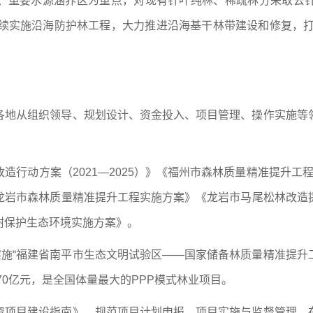
、重要水源涵养区为重点，对现有针叶纯林、稀疏林分采取去
。接续实施沿海防护林工程，大力推进沿海基干林带建设和修复，
各地从组织领导、规划设计、资金投入、项目管理、操作实施等
行动方案（2021—2025）》《福州市森林质量精准提升工程方
龙岩市森林质量精准提升工程实施方案》《龙岩市马尾松林改造
树保护生态环境实施方案》。
实施“福建省南平市生态文明试验区——国家储备林质量精准提升工
70亿元，是全国体量最大的PPP模式林业项目。
资项目建设指南》，规范项目计划申报、项目实施与监督管理，