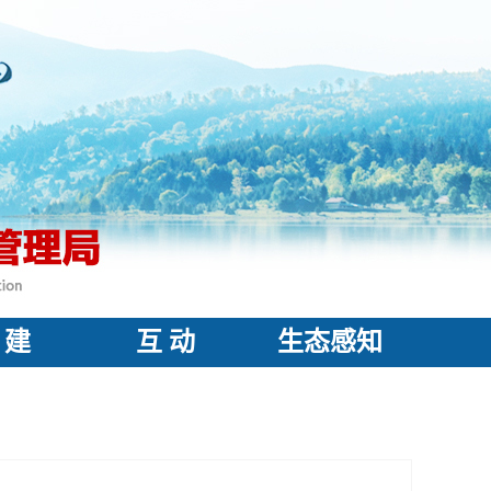
 建
互 动
生态感知