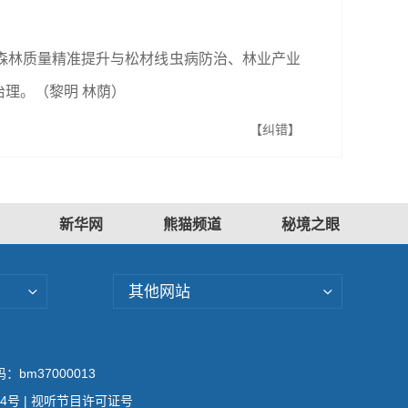
森林质量精准提升与松材线虫病防治、林业产业
理。（黎明 林荫）
【纠错】
新华网
熊猫频道
秘境之眼
其他网站
bm37000013
04号
| 视听节目许可证号