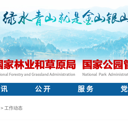
 讯
公 开
服 务
党
>
工作动态