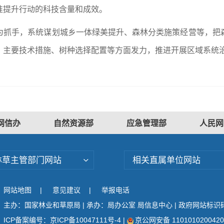
准提升行动的科技含量和成效。
为抓手，系统谋划城乡一体绿美提升、森林分类施策经营等，把
、主要技术措施、树种选择配置等方面发力，推进开展区域系统治
网信办
自然资源部
应急管理部
人民网
林草主管部门网站
相关直属单位网站
网站地图
|
意见建议
|
举报电话
主办：国家林业和草原局 | 承办：局办公室 局信息中心 | 政府网站标识码：
ICP备案编号：京ICP备10047111号-4
|
京公网安备 110101020042