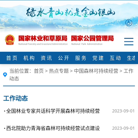
首 页
机 构
资 讯
公 开
服 务
党 建
互 动
生态
当前位置：
首页
>
热点专题
>
中国森林可持续经营
>
工作
动态
工作动态
全国林业专家共话科学开展森林可持续经营
2023-09-01
西北院助力青海省森林可持续经营试点建设
2023-09-01