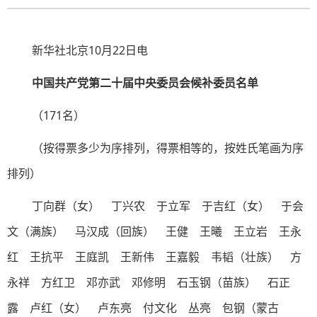
新华社北京10月22日电
中国共产党第二十届中央委员会候补委员名单
（171名）
（按得票多少为序排列，得票相等的，按姓氏笔画为序
排列）
丁向群（女） 丁兴农 于立军 于吉红（女） 于会
文（满族） 马汉成（回族） 王健 王曦 王立岩 王永
红 王抗平 王庭凯 王新伟 王嘉毅 韦韬（壮族） 方
永祥 方红卫 邓亦武 邓修明 石玉钢（苗族） 石正
露 卢红（女） 卢东亮 付文化 丛亮 包钢（蒙古