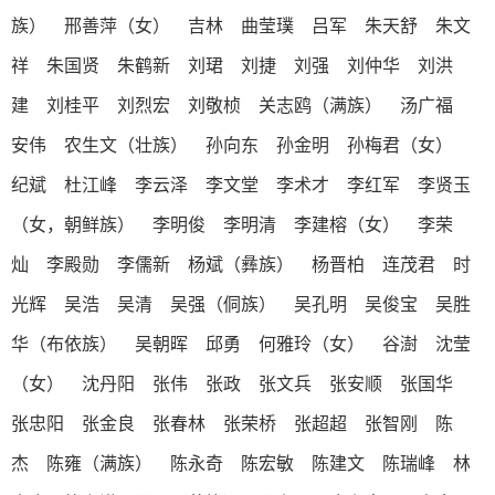
族） 邢善萍（女） 吉林 曲莹璞 吕军 朱天舒 朱文
祥 朱国贤 朱鹤新 刘珺 刘捷 刘强 刘仲华 刘洪
建 刘桂平 刘烈宏 刘敬桢 关志鸥（满族） 汤广福
安伟 农生文（壮族） 孙向东 孙金明 孙梅君（女）
纪斌 杜江峰 李云泽 李文堂 李术才 李红军 李贤玉
（女，朝鲜族） 李明俊 李明清 李建榕（女） 李荣
灿 李殿勋 李儒新 杨斌（彝族） 杨晋柏 连茂君 时
光辉 吴浩 吴清 吴强（侗族） 吴孔明 吴俊宝 吴胜
华（布依族） 吴朝晖 邱勇 何雅玲（女） 谷澍 沈莹
（女） 沈丹阳 张伟 张政 张文兵 张安顺 张国华
张忠阳 张金良 张春林 张荣桥 张超超 张智刚 陈
杰 陈雍（满族） 陈永奇 陈宏敏 陈建文 陈瑞峰 林