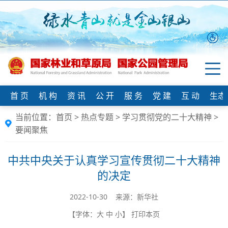
首 页
机 构
资 讯
公 开
服 务
党 建
互 动
生态
当前位置：
首页
>
热点专题
>
学习贯彻党的二十大精神
>
要闻聚焦
中共中央关于认真学习宣传贯彻二十大精神
的决定
2022-10-30 来源：​新华社
【字体：
大
中
小
】
打印本页