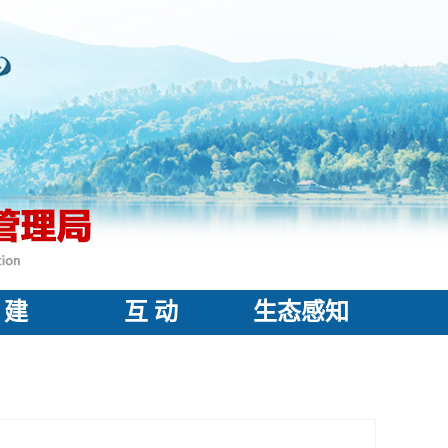
 建
互 动
生态感知