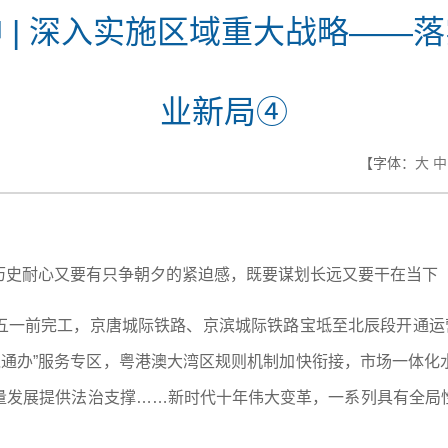
 | 深入实施区域重大战略——
业新局④
【字体：
大
中
历史耐心又要有只争朝夕的紧迫感，既要谋划长远又要干在当下
五一前完工，京唐城际铁路、京滨城际铁路宝坻至北辰段开通运营
“跨境通办”服务专区，粤港澳大湾区规则机制加快衔接，市场一体
量发展提供法治支撑……新时代十年伟大变革，一系列具有全局