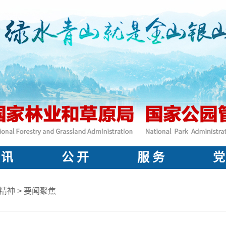
 讯
公 开
服 务
党
精神
>
要闻聚焦