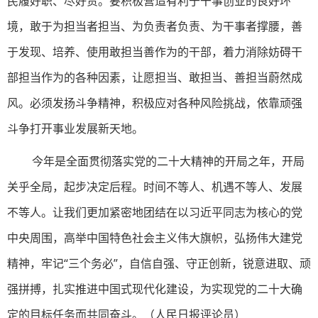
民履好职、尽好责。要积极营造有利于干事创业的良好环
境，敢于为担当者担当、为负责者负责、为干事者撑腰，善
于发现、培养、使用敢担当善作为的干部，着力消除妨碍干
部担当作为的各种因素，让愿担当、敢担当、善担当蔚然成
风。必须发扬斗争精神，积极应对各种风险挑战，依靠顽强
斗争打开事业发展新天地。
今年是全面贯彻落实党的二十大精神的开局之年，开局
关乎全局，起步决定后程。时间不等人、机遇不等人、发展
不等人。让我们更加紧密地团结在以习近平同志为核心的党
中央周围，高举中国特色社会主义伟大旗帜，弘扬伟大建党
精神，牢记“三个务必”，自信自强、守正创新，锐意进取、顽
强拼搏，扎实推进中国式现代化建设，为实现党的二十大确
定的目标任务而共同奋斗。（人民日报评论员）