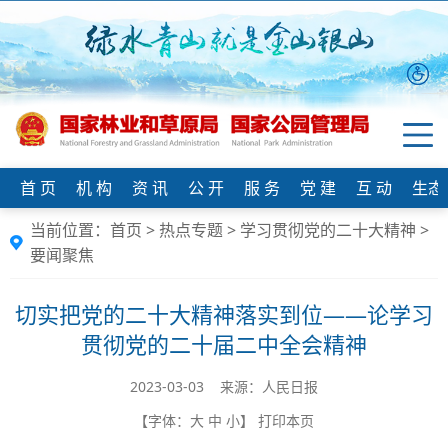
首 页
机 构
资 讯
公 开
服 务
党 建
互 动
生态
当前位置：
首页
>
热点专题
>
学习贯彻党的二十大精神
>
要闻聚焦
切实把党的二十大精神落实到位——论学习
贯彻党的二十届二中全会精神
2023-03-03 来源：人民日报
【字体：
大
中
小
】
打印本页