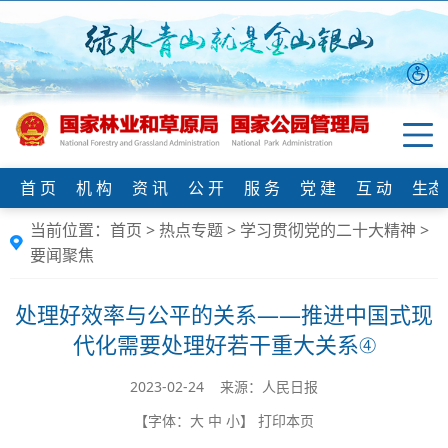
首 页
机 构
资 讯
公 开
服 务
党 建
互 动
生态
当前位置：
首页
>
热点专题
>
学习贯彻党的二十大精神
>
要闻聚焦
处理好效率与公平的关系——推进中国式现
代化需要处理好若干重大关系④
2023-02-24 来源：人民日报
【字体：
大
中
小
】
打印本页