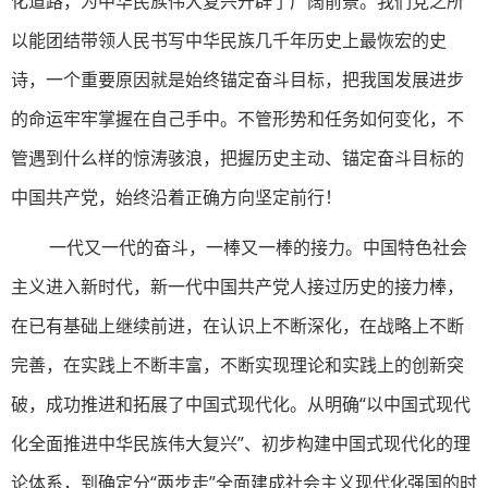
化道路，为中华民族伟大复兴开辟了广阔前景。我们党之所
以能团结带领人民书写中华民族几千年历史上最恢宏的史
诗，一个重要原因就是始终锚定奋斗目标，把我国发展进步
的命运牢牢掌握在自己手中。不管形势和任务如何变化，不
管遇到什么样的惊涛骇浪，把握历史主动、锚定奋斗目标的
中国共产党，始终沿着正确方向坚定前行！
一代又一代的奋斗，一棒又一棒的接力。中国特色社会
主义进入新时代，新一代中国共产党人接过历史的接力棒，
在已有基础上继续前进，在认识上不断深化，在战略上不断
完善，在实践上不断丰富，不断实现理论和实践上的创新突
破，成功推进和拓展了中国式现代化。从明确“以中国式现代
化全面推进中华民族伟大复兴”、初步构建中国式现代化的理
论体系，到确定分“两步走”全面建成社会主义现代化强国的时