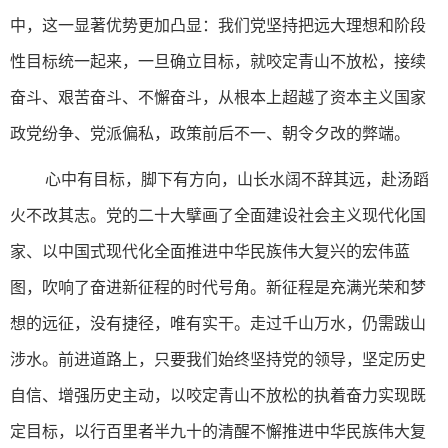
中，这一显著优势更加凸显：我们党坚持把远大理想和阶段
性目标统一起来，一旦确立目标，就咬定青山不放松，接续
奋斗、艰苦奋斗、不懈奋斗，从根本上超越了资本主义国家
政党纷争、党派偏私，政策前后不一、朝令夕改的弊端。
心中有目标，脚下有方向，山长水阔不辞其远，赴汤蹈
火不改其志。党的二十大擘画了全面建设社会主义现代化国
家、以中国式现代化全面推进中华民族伟大复兴的宏伟蓝
图，吹响了奋进新征程的时代号角。新征程是充满光荣和梦
想的远征，没有捷径，唯有实干。走过千山万水，仍需跋山
涉水。前进道路上，只要我们始终坚持党的领导，坚定历史
自信、增强历史主动，以咬定青山不放松的执着奋力实现既
定目标，以行百里者半九十的清醒不懈推进中华民族伟大复