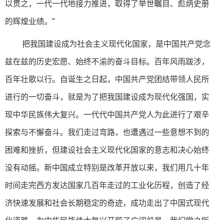
以贯之，一代一代地接力推进，取得了举世瞩目、彪炳史册
的辉煌业绩。”
把我国建设成为社会主义现代化国家，是中国共产党念
兹在兹的历史宏愿、始终不渝的奋斗目标。百年风雨跋涉，
百年壮歌以行。自诞生之日起，中国共产党团结带领人民所
进行的一切奋斗，就是为了把我国建设成为现代化强国，实
现中华民族伟大复兴。一代代中国共产党人为此进行了艰辛
探索与不懈奋斗。我们走过弯路，也遭遇过一些意想不到的
困难和挫折，但建设社会主义现代化国家的意志和决心始终
没有动摇。新中国成立特别是改革开放以来，我们用几十年
时间走完西方发达国家几百年走过的工业化历程，创造了经
济快速发展和社会长期稳定的奇迹，成功走出了中国式现代