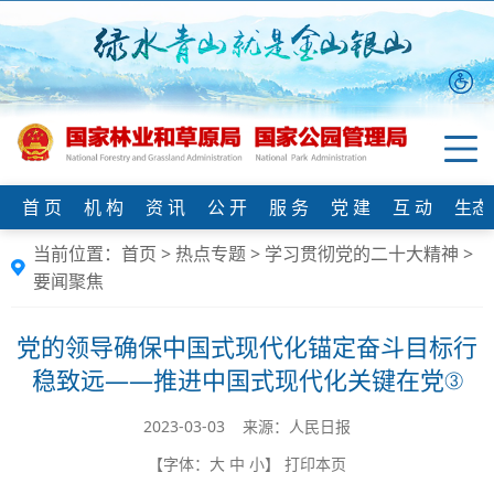
首 页
机 构
资 讯
公 开
服 务
党 建
互 动
生态
当前位置：
首页
>
热点专题
>
学习贯彻党的二十大精神
>
要闻聚焦
党的领导确保中国式现代化锚定奋斗目标行
稳致远——推进中国式现代化关键在党③
2023-03-03 来源：人民日报
【字体：
大
中
小
】
打印本页