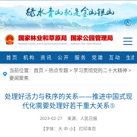
首 页
机 构
资 讯
公 开
服 务
党 建
互 动
生态
当前位置：
首页
>
热点专题
>
学习贯彻党的二十大精神
>
要闻聚焦
处理好活力与秩序的关系——推进中国式现
代化需要处理好若干重大关系⑤
2023-02-27 来源：人民日报
【字体：
大
中
小
】
打印本页