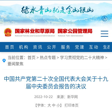
首 页
机 构
资 讯
公 开
服 务
党 建
互 动
生态
当前位置：
首页
>
热点专题
>
学习贯彻党的二十大精神
>
要闻聚焦
中国共产党第二十次全国代表大会关于十九
届中央委员会报告的决议
2022-10-22 来源：新华网
【字体：
大
中
小
】
打印本页