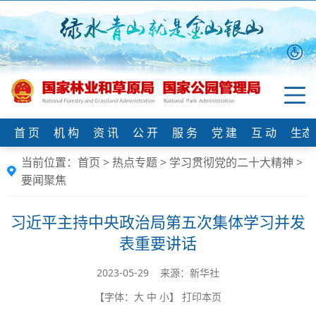
首 页
机 构
资 讯
公 开
服 务
党 建
互 动
生态
当前位置：
首页
>
热点专题
>
学习贯彻党的二十大精神
>
要闻聚焦
习近平主持中央政治局第五次集体学习并发
表重要讲话
2023-05-29 来源：​新华社
【字体：
大
中
小
】
打印本页