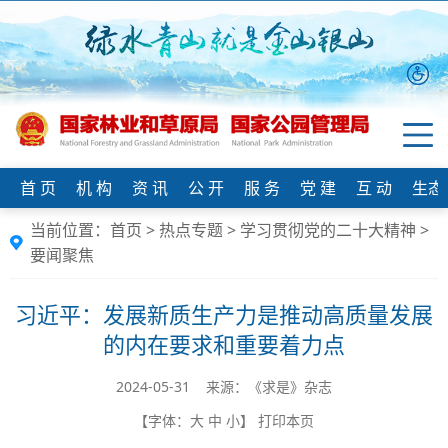
首 页
机 构
资 讯
公 开
服 务
党 建
互 动
生态
当前位置：
首页
>
热点专题
>
学习贯彻党的二十大精神
>
要闻聚焦
习近平：发展新质生产力是推动高质量发展
的内在要求和重要着力点
2024-05-31 来源：《求是》杂志
【字体：
大
中
小
】
打印本页