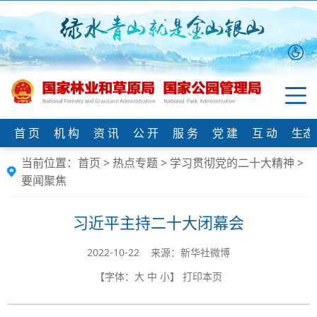
首 页
机 构
资 讯
公 开
服 务
党 建
互 动
生态
当前位置：
首页
>
热点专题
>
学习贯彻党的二十大精神
>
要闻聚焦
习近平主持二十大闭幕会
2022-10-22 来源：新华社微博
【字体：
大
中
小
】
打印本页