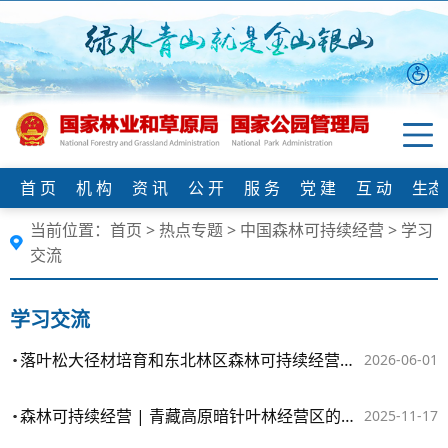
首 页
机 构
资 讯
公 开
服 务
党 建
互 动
生态
当前位置：
首页
>
热点专题
>
中国森林可持续经营
>
学习
交流
学习交流
落叶松大径材培育和东北林区森林可持续经营研究项目联合总结
2026-06-01
森林可持续经营 | 青藏高原暗针叶林经营区的方向策略与主要模式
2025-11-17