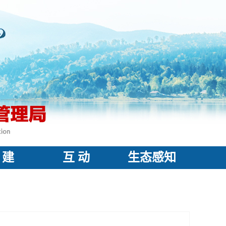
 建
互 动
生态感知