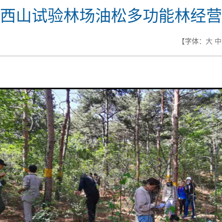
西山试验林场油松多功能林经营
【字体：
大
中