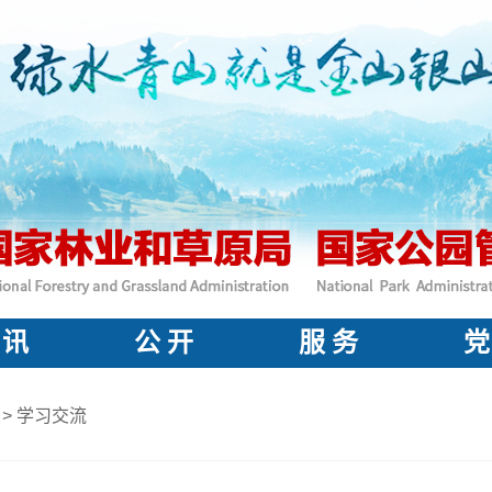
 讯
公 开
服 务
党
>
学习交流