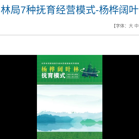
林局7种抚育经营模式-杨桦阔
【字体：
大
中