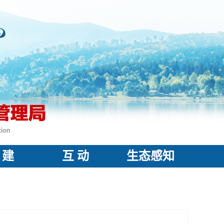
 建
互 动
生态感知