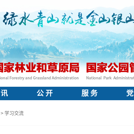
 讯
公 开
服 务
党
>
学习交流