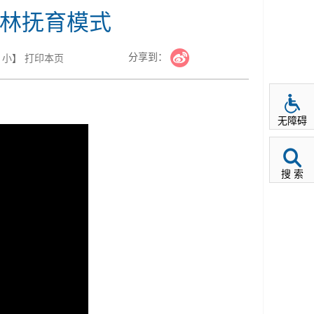
叶林抚育模式
分享到：
小
】
打印本页
无障碍
搜 索