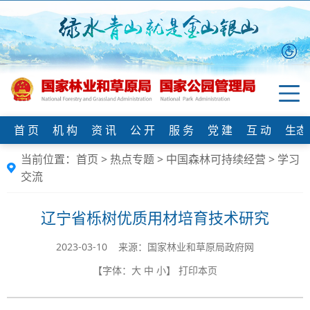
首 页
机 构
资 讯
公 开
服 务
党 建
互 动
生态
当前位置：
首页
>
热点专题
>
中国森林可持续经营
>
学习
交流
辽宁省栎树优质用材培育技术研究
2023-03-10 来源：国家林业和草原局政府网
【字体：
大
中
小
】
打印本页