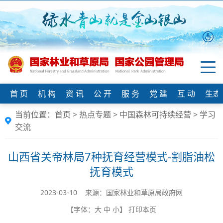
首 页
机 构
资 讯
公 开
服 务
党 建
互 动
生态
当前位置：
首页
>
热点专题
>
中国森林可持续经营
>
学习
交流
山西省关帝林局7种抚育经营模式-割脂油松
抚育模式
2023-03-10 来源：国家林业和草原局政府网
【字体：
大
中
小
】
打印本页