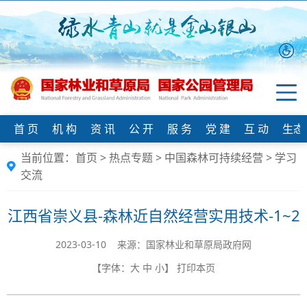
首 页
机 构
资 讯
公 开
服 务
党 建
互 动
生态
当前位置：
首页
>
热点专题
>
中国森林可持续经营
>
学习
交流
江西省崇义县-森林近自然经营实用技术-1~2
2023-03-10 来源：国家林业和草原局政府网
【字体：
大
中
小
】
打印本页