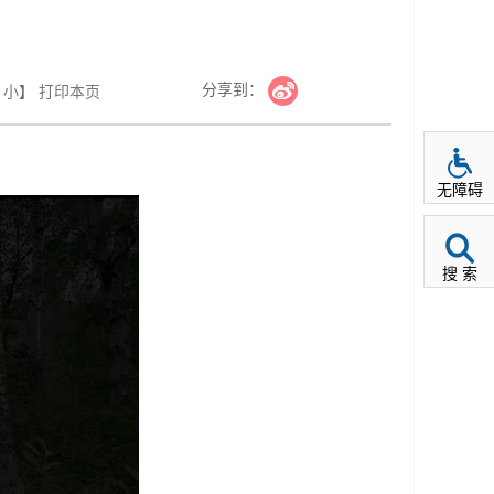
分享到：
小
】
打印本页
无障碍
搜 索