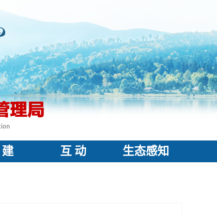
 建
互 动
生态感知