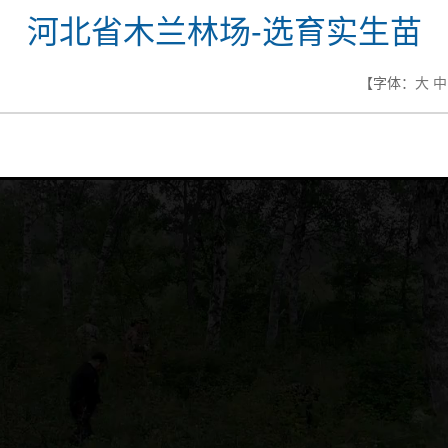
河北省木兰林场-选育实生苗
【字体：
大
中