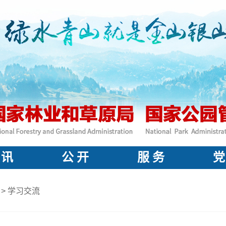
 讯
公 开
服 务
党
>
学习交流