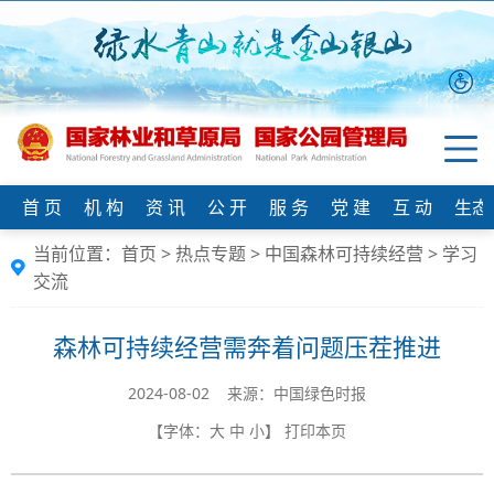
首 页
机 构
资 讯
公 开
服 务
党 建
互 动
生态
当前位置：
首页
>
热点专题
>
中国森林可持续经营
>
学习
交流
森林可持续经营需奔着问题压茬推进
2024-08-02 来源：中国绿色时报
【字体：
大
中
小
】
打印本页