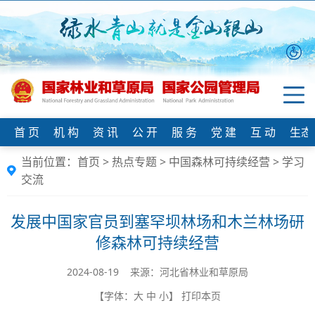
首 页
机 构
资 讯
公 开
服 务
党 建
互 动
生态
当前位置：
首页
>
热点专题
>
中国森林可持续经营
>
学习
交流
发展中国家官员到塞罕坝林场和木兰林场研
修森林可持续经营
2024-08-19 来源：河北省林业和草原局
【字体：
大
中
小
】
打印本页