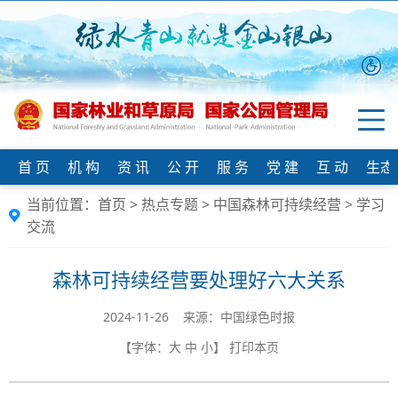
首 页
机 构
资 讯
公 开
服 务
党 建
互 动
生态
当前位置：
首页
>
热点专题
>
中国森林可持续经营
>
学习
交流
​森林可持续经营要处理好六大关系
2024-11-26 来源：中国绿色时报
【字体：
大
中
小
】
打印本页