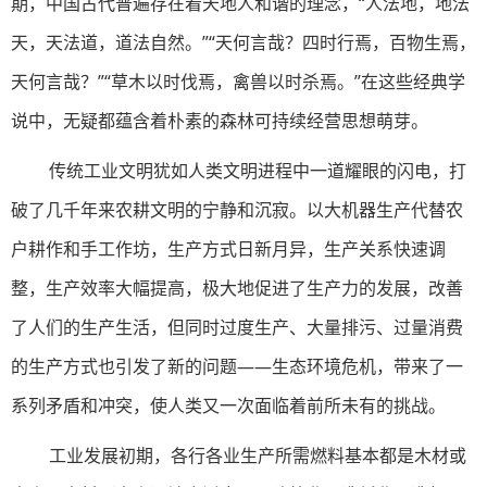
期，中国古代普遍存在着天地人和谐的理念，“人法地，地法
天，天法道，道法自然。”“天何言哉？四时行焉，百物生焉，
天何言哉？”“草木以时伐焉，禽兽以时杀焉。”在这些经典学
说中，无疑都蕴含着朴素的森林可持续经营思想萌芽。
传统工业文明犹如人类文明进程中一道耀眼的闪电，打
破了几千年来农耕文明的宁静和沉寂。以大机器生产代替农
户耕作和手工作坊，生产方式日新月异，生产关系快速调
整，生产效率大幅提高，极大地促进了生产力的发展，改善
了人们的生产生活，但同时过度生产、大量排污、过量消费
的生产方式也引发了新的问题——生态环境危机，带来了一
系列矛盾和冲突，使人类又一次面临着前所未有的挑战。
工业发展初期，各行各业生产所需燃料基本都是木材或