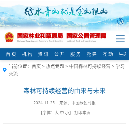
首 页
机 构
资 讯
公 开
服 务
党 建
互 动
生态
当前位置：
首页
>
热点专题
>
中国森林可持续经营
>
学习
交流
森林可持续经营的由来与未来
2024-11-25 来源：中国绿色时报
【字体：
大
中
小
】
打印本页