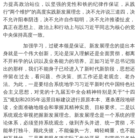
力提高政治站位，以坚强的党性和铁的纪律作保证，从践
行“两个维护”的高度实践新发展理念，决不允许说三道四，决
不允许阳奉阴违，决不允许自作聪明，决不允许推诿扯皮，
真正在思想上、政治上和行动上与以习近平同志为核心的党
中央保持高度一致。
加强学习，过硬本领是保证。新发展理念的提出本
身就是一个伟大创新，无论是深入理解还是全面贯彻，都离
不开科学的认识以及业务能力的培养。正如习近平总书记指
出的那样，我们不能身子已经进入了新时代新阶段，思想还
停留在过去，看问题、作决策、抓工作还是老观念、老办
法。为此，一是要结合系统地学习习近平新时代中国特色社
会主义思想，对党的十九届五中全会精神特别是关于“十四
五”规划和2035年远景目标建议进行原原本本、逐条逐段地研
读，全面准确地领会和掌握其精神实质、目标要求。二是以
系统观念审视把握新发展理念。新发展理念是一个系统的理
论体系，必须坚持系统观念，做到齐头并进、统一贯彻，不
能单打独斗、顾此失彼，不能偏执一方、畸轻畸重，也不能