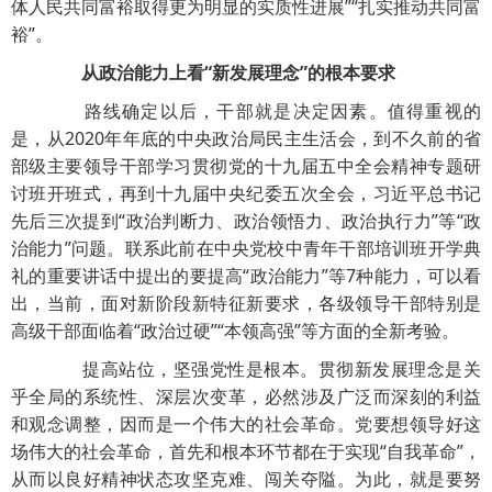
体人民共同富裕取得更为明显的实质性进展”“扎实推动共同富
裕”。
从政治能力上看“新发展理念”的根本要求
路线确定以后，干部就是决定因素。值得重视的
是，从2020年年底的中央政治局民主生活会，到不久前的省
部级主要领导干部学习贯彻党的十九届五中全会精神专题研
讨班开班式，再到十九届中央纪委五次全会，习近平总书记
先后三次提到“政治判断力、政治领悟力、政治执行力”等“政
治能力”问题。联系此前在中央党校中青年干部培训班开学典
礼的重要讲话中提出的要提高“政治能力”等7种能力，可以看
出，当前，面对新阶段新特征新要求，各级领导干部特别是
高级干部面临着“政治过硬”“本领高强”等方面的全新考验。
提高站位，坚强党性是根本。贯彻新发展理念是关
乎全局的系统性、深层次变革，必然涉及广泛而深刻的利益
和观念调整，因而是一个伟大的社会革命。党要想领导好这
场伟大的社会革命，首先和根本环节都在于实现“自我革命”，
从而以良好精神状态攻坚克难、闯关夺隘。为此，就是要努