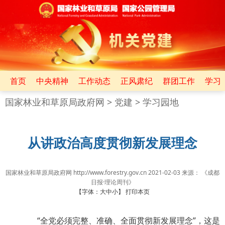
首页
中央精神
工作动态
正风肃纪
群团工作
学习
国家林业和草原局政府网
>
党建
>
学习园地
从讲政治高度贯彻新发展理念
国家林业和草原局政府网 http://www.forestry.gov.cn
2021-02-03
来源：
《成都
日报·理论周刊》
【字体：
大
中
小
】
打印本页
“全党必须完整、准确、全面贯彻新发展理念”，这是