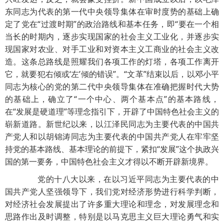
东同志为代表的第一代中央领导集体在审时度势的基础上确
定了党在“过渡时期”的政治路线和基本任务，即“要在一个相
当长的时期内，逐步实现国家的社会主义工业化，并逐步实
现国家对农业、对手工业和对资本主义工商业的社会主义改
造。这条总路线是照耀我们各项工作的灯塔，各项工作离开
它，就要犯右倾或‘左’倾的错误”。“文革”结束以后，以邓小平
同志为核心的党的第二代中央领导集体在准确把握时代大势
的基础上，确立了“一个中心、两个基本点”的基本路线，
在“发展是硬道理”等理念指引下，开辟了中国特色社会主义的
崭新道路。新世纪以来，以江泽民同志为主要代表的中国共
产党人和以胡锦涛同志为主要代表的中国共产党人在牢牢坚
持党的基本路线、基本理论的前提下，紧扣“发展”这个执政兴
国的第一要务，中国特色社会主义才得以不断开辟新境界。
党的十八大以来，在以习近平同志为主要代表的中
国共产党人坚强领导下，我们党对经济形势进行科学判断，
对经济社会发展提出了许多重大理论和理念，对发展理念和
思路作出及时调整，特别是以马克思主义巨大理论勇气和实