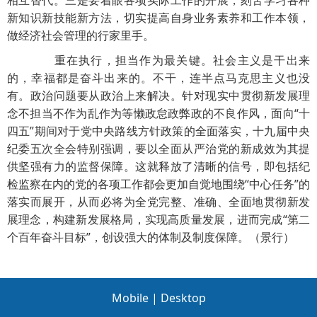
相互替代。三是要着眼各项实际工作的开展，刻苦学习各种
新知识新技能新方法，切实提高自身业务素养和工作本领，
做经济社会管理的行家里手。
重在执行，担当作为最关键。社会主义是干出来
的，幸福都是奋斗出来的。不干，连半点马克思主义也没
有。政治问题要从政治上来解决。针对现实中贯彻新发展理
念不担当不作为乱作为等懒政怠政弊政的不良作风，面向“十
四五”期间对于党中央路线方针政策的全面落实，十九届中央
纪委五次全会特别强调，要以全面从严治党的新成效为其提
供坚强有力的监督保障。这就释放了清晰的信号，即包括纪
检监察在内的党的各项工作都会更加自觉地围绕“中心任务”的
落实而展开，从而必将为全党完整、准确、全面地贯彻新发
展理念，构建新发展格局，实现高质量发展，进而完成“第二
个百年奋斗目标”，创设强大的体制及制度保障。（景行）
Mobile
|
Desktop