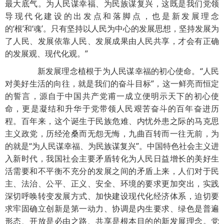
最大底气。为人民谋幸福、为民族谋复兴，这既是我们党领
导现代化建设的出发点和落脚点，也是新发展理念
的‘根’和‘魂’。只有坚持以人民为中心的发展思想，坚持发展为
了人民、发展依靠人民、发展成果由人民共享，才会有正确
的发展观、现代化观。”
新发展理念植根于为人民谋幸福的初心使命。“人民
对美好生活的向往，就是我们的奋斗目标”，这一鲜亮而恒定
的誓言，源自于中国共产党甫一成立便明示天下的初心使
命，更是凝结和升华于党带领人民艰苦奋斗的百年奋进历
程。百年来，这个诞生于民族危难、内忧外患之际的马克思
主义政党，历经沧桑而无怨无悔，九曲百转而一往无前，为
的就是“为人民谋幸福、为民族谋复兴”。中国特色社会主义进
入新时代，我国社会主要矛盾转化为人民日益增长的美好生
活需要和不平衡不充分的发展之间的矛盾上来，人们对于民
主、法治、公平、正义、安全、环境的要求更加突出，实践
深切呼唤转变发展方式、加快建设现代化经济体系，迫切要
求牢固确立创新是第一动力、协调是内生要求、绿色是普遍
形态、开放是必由之路、共享是根本目的的新发展理念。党