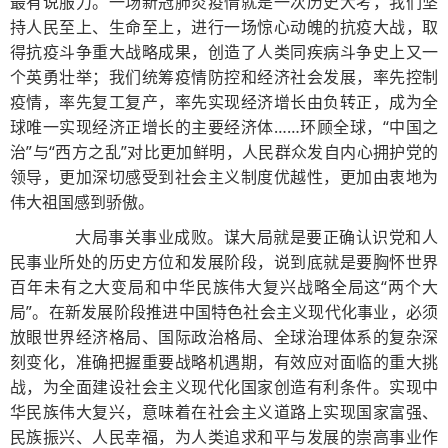
最有说服力。一场新冠肺炎疫情就是一次历史大考，我们坚
持人民至上、生命至上，进行一场惊心动魄的抗疫大战，取
得抗疫斗争重大战略成果，创造了人类同疾病斗争史上又一
个英勇壮举；我们统筹疫情防控和经济社会发展，率先控制
疫情，率先复工复产，率先实现经济增长由负转正，成为全
球唯一实现经济正增长的主要经济体……环顾全球，“中国之
治”与“西方之乱”对比更加鲜明，人民群众发自内心拥护党的
领导，更加深切感受到社会主义制度优越性，更加由衷地为
伟大祖国感到骄傲。
大局事关事业成败。谋大局就是要正确认识党和人
民事业所处的历史方位和发展阶段，说到底就是要胸怀世界
百年未有之大变局和中华民族伟大复兴战略全局这“两个大
局”。在新发展阶段推进中国特色社会主义现代化事业，必须
放眼世界经济格局、国际政治格局、全球治理体系的复杂深
刻变化，准确把握重要战略机遇期，有效应对面临的重大挑
战，为全面建设社会主义现代化国家创造有利条件。实现中
华民族伟大复兴，意味着在社会主义道路上实现国家富强、
民族振兴、人民幸福，为人类追求和平与发展的崇高事业作