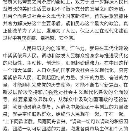
物质文化需要之间矛盾的基础上，致力于进一步解决人民日
益增长的美好生活需要和不平衡不充分的发展之间的矛盾。
开启全面建设社会主义现代化国家新征程，首先要紧紧抓住
并着力解决好这个主要矛盾，紧扣民心这个最大的政治，真
正使改革为了人民、发展为了人民，保证人民在现代化建设
过程中有获得感、幸福感、安全感。
人民是历史的创造者。汇伟力，就是在现代化建设
中紧紧依靠人民，调动和激发人民群众投身参与推进现代化
的积极性、主动性、创造性，汇聚起磅礴伟力。在中国这样
一个超大体量、人口众多的国家建设社会主义现代化，只有
紧紧依靠人民，汇聚起团结的力量、实干的力量、奋进的力
量，才能顺利完成党的历史使命，才能不断书写新篇章。在
新发展阶段坚持和加强党对社会主义现代化建设的全面领
导，就要紧紧依靠群众，从群众中汲取治国理政的经验智
慧；就要动员群众参与，从群众中凝聚起干事创业的力量源
泉；就要密切联系群众，始终与人民想在一起、干在一起。
“上下同欲者胜，风雨同舟者兴。”调动一切可以调动的积极因
素，团结一切可以团结的力量，激发各类市场主体和个人的