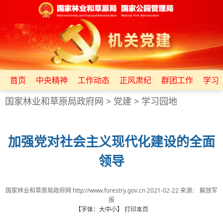
首页
中央精神
工作动态
正风肃纪
群团工作
学习
国家林业和草原局政府网
>
党建
>
学习园地
加强党对社会主义现代化建设的全面
领导
国家林业和草原局政府网 http://www.forestry.gov.cn
2021-02-22
来源：
解放军
报
【字体：
大
中
小
】
打印本页