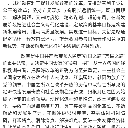
一，既推动有利于提升发展效率的改革，又推动有利于促进
公平的改革；坚持立足现实与着眼长远相统一，既直面现
实、解决问题，又审时度势、精心谋划、超前布局。在新发
展阶段推进社会主义现代化建设，定政策的基本目标是构建
新发展格局，推动高质量发展。实现这一目标，关键是畅通
经济循环，释放内需潜力，塑造我国参与国际合作和竞争的
新优势，不断破解现代化征程中遇到的各种难题。
改革是中国共产党带领人民走“强国之路”“富民之路”
的重要法宝，是决定中国命运的“关键一招”。从世界各国的经
验教训来看，把握好改革的正确方向至关重要，一些社会主
义国家之所以在改革中人去政息、红旗落地，就因为放弃了
党的领导。中国之所以在改革开放的历程中取得世所罕见的
经济快速发展奇迹和社会长期稳定奇迹，归根到底是因为始
终坚持党的正确领导。现代化进程越是推进，改革就越要深
化。要敢于向顽瘴痼疾开刀，勇于突破利益固化藩篱，不断
解放和发展生产力，不断冲破思想束缚，突破体制机制障
碍，打通堵点、消除痛点、解决难点。要进一步发挥经济体
制改革的牵引作用，减少行政审批，转变政府职能，规范市