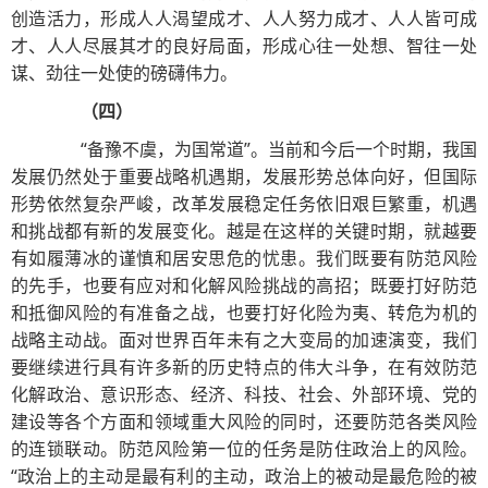
创造活力，形成人人渴望成才、人人努力成才、人人皆可成
才、人人尽展其才的良好局面，形成心往一处想、智往一处
谋、劲往一处使的磅礴伟力。
（四）
“备豫不虞，为国常道”。当前和今后一个时期，我国
发展仍然处于重要战略机遇期，发展形势总体向好，但国际
形势依然复杂严峻，改革发展稳定任务依旧艰巨繁重，机遇
和挑战都有新的发展变化。越是在这样的关键时期，就越要
有如履薄冰的谨慎和居安思危的忧患。我们既要有防范风险
的先手，也要有应对和化解风险挑战的高招；既要打好防范
和抵御风险的有准备之战，也要打好化险为夷、转危为机的
战略主动战。面对世界百年未有之大变局的加速演变，我们
要继续进行具有许多新的历史特点的伟大斗争，在有效防范
化解政治、意识形态、经济、科技、社会、外部环境、党的
建设等各个方面和领域重大风险的同时，还要防范各类风险
的连锁联动。防范风险第一位的任务是防住政治上的风险。
“政治上的主动是最有利的主动，政治上的被动是最危险的被