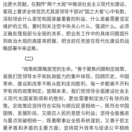
出更大贡献。在胸怀“两个大局”中推进社会主义现代化建设，
客观上要求全体党员尤其是领导干部对“国之大者”心中有数，
深刻领会什么是党和国家最重要的利益、什么是最需要坚定
维护的立场，要时刻关注党中央关心什么、强调什么。必须
正确处理局部与全局的关系，把业务工作中的具体问题提升
到政治大局的高度来把握，把当前任务放在现代化建设的战
略部署中来运筹。
（二）
“政策和策略是党的生命。”善于聚焦问题制定政策，
是我们党领导水平和执政能力的集中体现。回顾历史，中国
革命、建设和改革不断从胜利走向胜利，每一步都离不开科
学有效的政策制定。放眼未来，我们党领导全面建设社会主
义现代化国家取得新的胜利，更加需要制定执行有效的政
策。定政策应坚持符合实际与顺应民意相统一，既符合中国
国情、发展阶段，又顺应人民的意愿与利益；坚持全面推进
与重点突破相统一，既着眼事业全局系统谋划，又善于抓主
要矛盾和矛盾的主要方面；坚持提升效率与促进公平相统