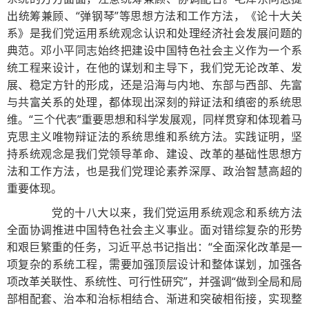
出统筹兼顾、“弹钢琴”等思想方法和工作方法，《论十大关
系》是我们党运用系统观念认识和处理经济社会发展问题的
典范。邓小平同志始终把建设中国特色社会主义作为一个系
统工程来设计，在他的谋划和主导下，我们党无论改革、发
展、稳定方针的形成，还是沿海与内地、东部与西部、先富
与共富关系的处理，都体现出深刻的辩证法和缜密的系统思
维。“三个代表”重要思想和科学发展观，同样贯穿和体现着马
克思主义唯物辩证法的系统思维和系统方法。实践证明，坚
持系统观念是我们党领导革命、建设、改革的基础性思想方
法和工作方法，也是我们党理论素养深厚、政治智慧高超的
重要体现。
党的十八大以来，我们党运用系统观念和系统方法
全面协调推进中国特色社会主义事业。面对错综复杂的形势
和艰巨繁重的任务，习近平总书记指出：“全面深化改革是一
项复杂的系统工程，需要加强顶层设计和整体谋划，加强各
项改革关联性、系统性、可行性研究”，并强调“做到全局和局
部相配套、治本和治标相结合、渐进和突破相衔接，实现整