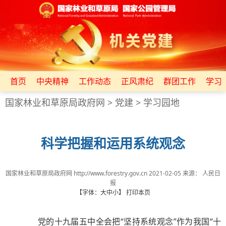
首页
中央精神
工作动态
正风肃纪
群团工作
学习
国家林业和草原局政府网
>
党建
>
学习园地
科学把握和运用系统观念
国家林业和草原局政府网 http://www.forestry.gov.cn
2021-02-05
来源：
人民日
报
【字体：
大
中
小
】
打印本页
党的十九届五中全会把“坚持系统观念”作为我国“十