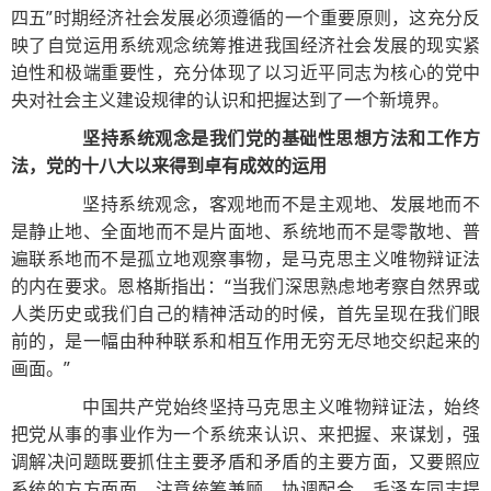
四五”时期经济社会发展必须遵循的一个重要原则，这充分反
映了自觉运用系统观念统筹推进我国经济社会发展的现实紧
迫性和极端重要性，充分体现了以习近平同志为核心的党中
央对社会主义建设规律的认识和把握达到了一个新境界。
坚持系统观念是我们党的基础性思想方法和工作方
法，党的十八大以来得到卓有成效的运用
坚持系统观念，客观地而不是主观地、发展地而不
是静止地、全面地而不是片面地、系统地而不是零散地、普
遍联系地而不是孤立地观察事物，是马克思主义唯物辩证法
的内在要求。恩格斯指出：“当我们深思熟虑地考察自然界或
人类历史或我们自己的精神活动的时候，首先呈现在我们眼
前的，是一幅由种种联系和相互作用无穷无尽地交织起来的
画面。”
中国共产党始终坚持马克思主义唯物辩证法，始终
把党从事的事业作为一个系统来认识、来把握、来谋划，强
调解决问题既要抓住主要矛盾和矛盾的主要方面，又要照应
系统的方方面面，注意统筹兼顾、协调配合。毛泽东同志提