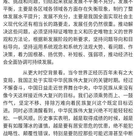
难、挑战和问题，归结起来就是发展不平衡不充分。发展不
平衡，主要是各区域各领域各方面存在失衡现象，制约了整
体发展水平提升；发展不充分，主要是我国全面实现社会主
义现代化还有相当长的路要走，发展任务仍然很重。推动解
决这些问题，必须坚持辩证唯物主义和历史唯物主义的世界
观和方法论，根据新发展阶段的新要求，坚持问题导向和目
标导向，坚持运用系统观念和系统方法观大势、看问题、作
决策，着力固根基、扬优势、补短板、强弱项，推动经济社
会全面协调可持续发展。
从更大时空背景看，当今世界正经历百年未有之大
变局，我国正处于实现中华民族伟大复兴的关键时期。经过
不懈奋斗，中国日益走近世界舞台中央，中华民族从来没有
像今天这样接近伟大复兴的目标。我们必须乘势而上、一鼓
作气，坚定不移、排除万难向着民族复兴这个既定目标迈
进。同时必须清醒看到，中华民族伟大复兴绝不可能轻轻松
松、一帆风顺。历史事实表明，越是取得成绩的时候，越是
要有如履薄冰的谨慎，越是要有居安思危的忧患，绝不能犯
战略性、颠覆性错误，特别是要防控那些可能迟滞甚至中断