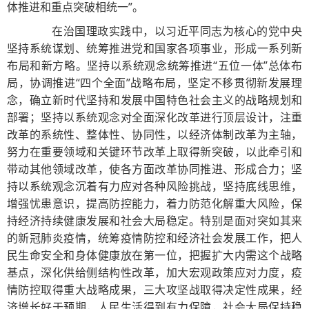
体推进和重点突破相统一”。
在治国理政实践中，以习近平同志为核心的党中央
坚持系统谋划、统筹推进党和国家各项事业，形成一系列新
布局和新方略。坚持以系统观念统筹推进“五位一体”总体布
局，协调推进“四个全面”战略布局，坚定不移贯彻新发展理
念，确立新时代坚持和发展中国特色社会主义的战略规划和
部署；坚持以系统观念对全面深化改革进行顶层设计，注重
改革的系统性、整体性、协同性，以经济体制改革为主轴，
努力在重要领域和关键环节改革上取得新突破，以此牵引和
带动其他领域改革，使各方面改革协同推进、形成合力；坚
持以系统观念沉着有力应对各种风险挑战，坚持底线思维，
增强忧患意识，提高防控能力，着力防范化解重大风险，保
持经济持续健康发展和社会大局稳定。特别是面对突如其来
的新冠肺炎疫情，统筹疫情防控和经济社会发展工作，把人
民生命安全和身体健康放在第一位，把握扩大内需这个战略
基点，深化供给侧结构性改革，加大宏观政策应对力度，疫
情防控取得重大战略成果，三大攻坚战取得决定性成果，经
济增长好于预期，人民生活得到有力保障，社会大局保持稳