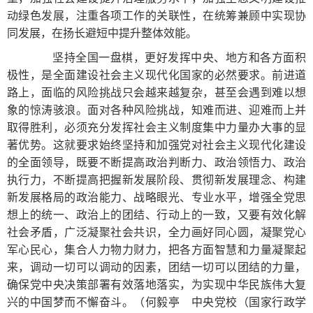
动绿色发展，注重各项工作的关联性，在统筹兼顾中实现协
同发展，在扬长避短中提升整体效能。
坚持全国一盘棋，更好发挥中央、地方和各方面积
极性，是全面建设社会主义现代化国家的必然要求。前进道
路上，面临的风险挑战只会越来越复杂，甚至会遇到难以想
象的惊涛骇浪。面对各种风险挑战，知难而进、迎难而上并
取得胜利，必须充分发挥社会主义制度集中力量办大事的显
著优势。这就要求始终坚持和加强党对社会主义现代化建设
的全面领导，既要不断提高政治判断力、政治领悟力、政治
执行力，不断提高把握新发展阶段、贯彻新发展理念、构建
新发展格局的政治能力、战略眼光、专业水平，增强全党思
想上的统一、政治上的团结、行动上的一致，又要有效化解
社会矛盾，广泛凝聚社会共识，全力画好同心圆，凝聚党心
军心民心，集合人力物力财力，把各方面智慧和力量凝聚起
来，调动一切可以调动的因素，团结一切可以团结的力量，
确保党中央决策部署有效落地落实，为实现中华民族伟大复
兴的中国梦而不懈奋斗。（何毅亭 中央党校（国家行政学