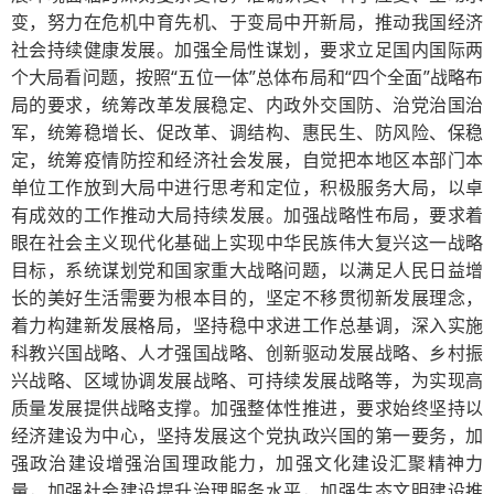
变，努力在危机中育先机、于变局中开新局，推动我国经济
社会持续健康发展。加强全局性谋划，要求立足国内国际两
个大局看问题，按照“五位一体”总体布局和“四个全面”战略布
局的要求，统筹改革发展稳定、内政外交国防、治党治国治
军，统筹稳增长、促改革、调结构、惠民生、防风险、保稳
定，统筹疫情防控和经济社会发展，自觉把本地区本部门本
单位工作放到大局中进行思考和定位，积极服务大局，以卓
有成效的工作推动大局持续发展。加强战略性布局，要求着
眼在社会主义现代化基础上实现中华民族伟大复兴这一战略
目标，系统谋划党和国家重大战略问题，以满足人民日益增
长的美好生活需要为根本目的，坚定不移贯彻新发展理念，
着力构建新发展格局，坚持稳中求进工作总基调，深入实施
科教兴国战略、人才强国战略、创新驱动发展战略、乡村振
兴战略、区域协调发展战略、可持续发展战略等，为实现高
质量发展提供战略支撑。加强整体性推进，要求始终坚持以
经济建设为中心，坚持发展这个党执政兴国的第一要务，加
强政治建设增强治国理政能力，加强文化建设汇聚精神力
量，加强社会建设提升治理服务水平，加强生态文明建设推