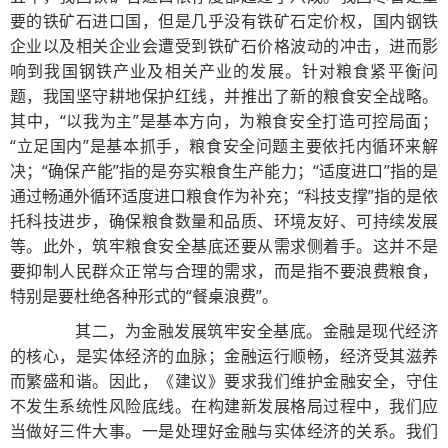
要的铁矿石进口国，但是几乎没有铁矿石定价权，国内钢铁
企业以及相关企业会遭受到铁矿石价格波动的冲击，进而影
响到我国钢铁产业及相关产业的发展。针对粮食紧平衡问
题，我国坚守耕地保护红线，并推出了新的粮食安全战略。
其中，“以我为主”是基本方向，为粮食安全打造可控局面；
“立足国内”是基本抓手，粮食安全问题主要依托内循环来解
决；“确保产能”指的是夯实粮食生产能力；“适度进口”指的是
通过畅通外循环适度进口粮食作为补充；“科技支撑”指的是依
托科技进步，确保粮食数量和品质、环境友好、可持续发展
等。此外，筑牢粮食安全基底还要从需求侧着手。这并不是
要抑制人民群众正常与合理的需求，而是指不要浪费粮食，
特别是要杜绝各种形式的“餐桌浪费”。
其二，为金融发展筑牢安全基底。金融是现代经济
的核心，是实体经济的血脉；金融运行顺畅，经济受其滋养
而繁盛和谐。因此，《建议》要求我们维护金融安全，守住
不发生系统性风险底线。在构建新发展格局过程中，我们应
当做好三件大事。一是处理好金融与实体经济的关系。我们