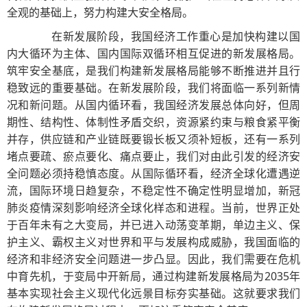
全观的基础上，努力构建大安全格局。
在新发展阶段，我国经济工作重心是加快构建以国
内大循环为主体、国内国际双循环相互促进的新发展格局。
筑牢安全基底，是我们构建新发展格局能够不断推进并且行
稳致远的重要基础。在新发展阶段，我们将面临一系列新情
况和新问题。从国内循环看，我国经济发展总体向好，但周
期性、结构性、体制性矛盾交织，资源紧约束与粮食紧平衡
并存，供应链和产业链既要锻长板又须补短板，还有一系列
堵点要疏、瘀点要化、痛点要止，我们对由此引发的经济安
全问题必须持稳慎态度。从国际循环看，经济全球化遭遇逆
流，国际环境日趋复杂，不稳定性不确定性明显增加，新冠
肺炎疫情深刻影响经济全球化样态和进程。当前，世界正处
于百年未有之大变局，并已进入动荡变革期，单边主义、保
护主义、霸权主义对世界和平与发展构成威胁，我国面临的
经济和非经济安全问题进一步凸显。因此，我们需要在危机
中育先机，于变局中开新局，通过构建新发展格局为2035年
基本实现社会主义现代化远景目标夯实基础。这就要求我们