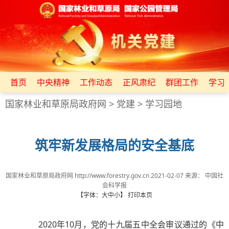
首页
中央精神
工作动态
正风肃纪
群团工作
学习
国家林业和草原局政府网
>
党建
>
学习园地
筑牢新发展格局的安全基底
国家林业和草原局政府网 http://www.forestry.gov.cn
2021-02-07
来源：
中国社
会科学报
【字体：
大
中
小
】
打印本页
2020年10月，党的十九届五中全会审议通过的《中