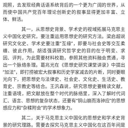
观照，去发现经典话语系统背后的一个更为广阔的世界，从
而使中国共产党百年理论创新史的叙事显得更加丰富、立
体、鲜活。
其一，从思想史背景、学术史的视域拓展马克思主
义中国化史研究，要注重运用思想史的研究方法。梁启超说
研究文化史、学术史要注重“互缘”，即要与社会史等交互柔
缠、彼此作用。胡适强调研究哲学史的目的在于明变、求
因、评判，为此需要材料校勘，参照其他资料融会贯通，寻
出一个脉络条理。葛兆光在《思想史研究课堂讲录》中提出
“加法”，即打捞被宏大叙事和历史学家减去的片断，同时要眼
光向下，把思想史与法律史、社会史、文化史、生活史、教
育史、宗教史等结合。王汎森说，研究思想史要精读文献，
注重语境，把文献放在整个时代的脉络里，深入了解时代词
汇、语言、思想的复杂状态，还要有“铜山崩而洛钟应”的思想
感应力和“杂糅附会”的学术想象力。
其二，关于马克思主义中国化的思想史和学术史背
景的研究理路。需要去探究马克思主义中国化在这百年间是