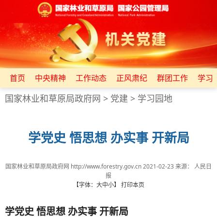
首页
中央精神
工作动态
正风肃纪
群团工作
学习
国家林业和草原局政府网
>
党建
>
学习园地
学党史 悟思想 办实事 开新局
国家林业和草原局政府网 http://www.forestry.gov.cn
2021-02-23
来源：
人民日
报
【字体：
大
中
小
】
打印本页
学党史 悟思想 办实事 开新局