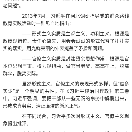
老问题”。
2013年7月，习近平在河北调研指导党的群众路线
教育实践活动时一针见血地指出：
——形式主义实质是主观主义、功利主义，根源是
政绩观错位、责任心缺失，用轰轰烈烈的形式代替了扎扎实
实的落实，用光鲜亮丽的外表掩盖了矛盾和问题。
——官僚主义实质是封建残余思想作祟，根源是官
本位思想严重、权力观扭曲，做官当老爷，高高在上，脱离
群众，脱离实际。
虽然形式主义、官僚主义的表现形式多样，但“虚多
实少”是一个明显的共性。在《习近平谈治国理政》第三卷
中，习近平强调，要把干部从一些无谓的事务中解脱出来，
形成求真务实、清正廉洁的新风正气。
在不同场合，习近平多次对形式主义、官僚主义现
象提出批评。