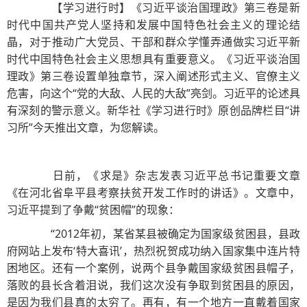
【学习进行时】《习近平谈治国理政》第三卷是新
时代中国共产党人坚持和发展中国特色社会主义的理论结
晶，对于推动广大党员、干部和群众学懂弄通做实习近平新
时代中国特色社会主义思想具有重要意义。《习近平谈治国
理政》第三卷设置单独章节，深入阐述形式主义、官僚主义
危害，向这个“党的大敌、人民的大敌”亮剑。习近平的论述具
有深刻的警示意义。新华社《学习进行时》原创品牌栏目“讲
习所”今天推出文章，为您解读。
日前，《求是》杂志发表习近平总书记重要文章
《在河北省阜平县考察扶贫开发工作时的讲话》。文章中，
习近平提到了争戴“贫困帽”的现象：
“2012年初，某省某县被确定为国家级贫困县，县政
府网站上发布‘特大喜讯’，热烈祝贺成功纳入国家集中连片特
困地区。还有一个案例，说两个县争戴国家级贫困县帽子，
落败的县长含着泪说，我们这次没有争取到贫困县的原因，
是因为我们县真的太穷了。再有，有一个地方一直戴着国家