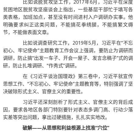
比如说脱贫攻坚工作，2017年6月，习近平在深度
贫困地区脱贫攻坚座谈会上指出，一些基层干部忙于填写各
类表格，加班加点，甚至没有时间进村入户调研办实事。他
明确要求纠正这类问题，不能搞花拳绣腿，不能搞繁文缛
节，不能做表面文章。
比如说调查研究工作，2019年5月，习近平在“不忘
初心、牢记使命”主题教育工作会议上强调，要防止为调研而
调研，防止搞“出发一车子、开会一屋子、发言念稿子”式的调
研，防止扎堆调研、“作秀式”调研。
在《习近平谈治国理政》第三卷中，习近平就宣传
思想工作、“不忘初心、牢记使命”主题教育等，特别强调了坚
决破除形式主义、官僚主义的重要性。
习近平还深刻剖析了形式主义、官僚主义的背后成
因，要求各地区各部门特别要针对表态多调门高、行动少落
实差等突出问题，拿出过硬措施，扎扎实实地改。
破解——从思想和利益根源上找准“穴位”