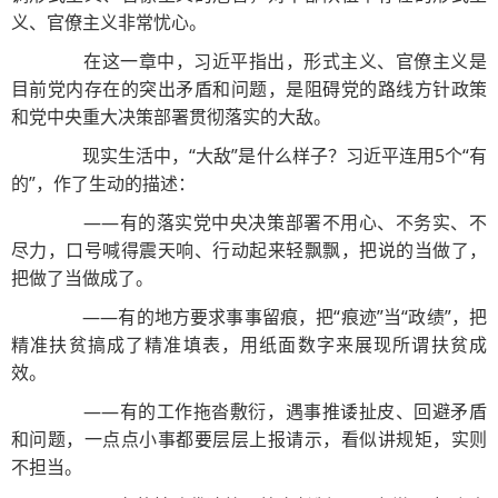
义、官僚主义非常忧心。
在这一章中，习近平指出，形式主义、官僚主义是
目前党内存在的突出矛盾和问题，是阻碍党的路线方针政策
和党中央重大决策部署贯彻落实的大敌。
现实生活中，“大敌”是什么样子？习近平连用5个“有
的”，作了生动的描述：
——有的落实党中央决策部署不用心、不务实、不
尽力，口号喊得震天响、行动起来轻飘飘，把说的当做了，
把做了当做成了。
——有的地方要求事事留痕，把“痕迹”当“政绩”，把
精准扶贫搞成了精准填表，用纸面数字来展现所谓扶贫成
效。
——有的工作拖沓敷衍，遇事推诿扯皮、回避矛盾
和问题，一点点小事都要层层上报请示，看似讲规矩，实则
不担当。