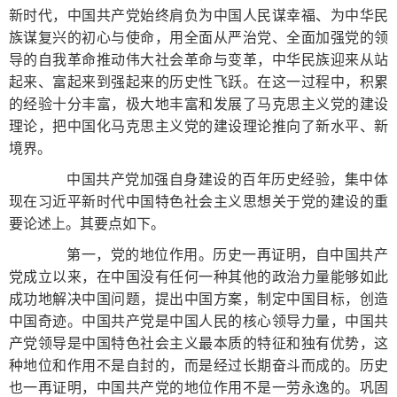
新时代，中国共产党始终肩负为中国人民谋幸福、为中华民
族谋复兴的初心与使命，用全面从严治党、全面加强党的领
导的自我革命推动伟大社会革命与变革，中华民族迎来从站
起来、富起来到强起来的历史性飞跃。在这一过程中，积累
的经验十分丰富，极大地丰富和发展了马克思主义党的建设
理论，把中国化马克思主义党的建设理论推向了新水平、新
境界。
中国共产党加强自身建设的百年历史经验，集中体
现在习近平新时代中国特色社会主义思想关于党的建设的重
要论述上。其要点如下。
第一，党的地位作用。历史一再证明，自中国共产
党成立以来，在中国没有任何一种其他的政治力量能够如此
成功地解决中国问题，提出中国方案，制定中国目标，创造
中国奇迹。中国共产党是中国人民的核心领导力量，中国共
产党领导是中国特色社会主义最本质的特征和独有优势，这
种地位和作用不是自封的，而是经过长期奋斗而成的。历史
也一再证明，中国共产党的地位作用不是一劳永逸的。巩固