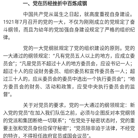
一、党在历经挫折中百炼成钢
中国共产党从诞生之日起，就高度重视自身建设。
1921年7月召开的党的一大，不仅为刚刚成立的党规定了奋
斗纲领，而且为幼年的党加强自身建设规定了严格的组织纪
律。
党的一大党纲就规定了党的组织建设的原则。党的
一大通过的纲领规定：“凡有党员五人以上的地方，应成立委
员会”；“凡是党员不超过十人的地方委员会，应设书记一人；
超过十人的应设财务委员、组织委员和宣传委员各一人；超
过三十人的，应从委员会的委员中选出一个执行委员会”；“地
方委员会的财务、活动和政策，应受中央执行委员会的监
督”。
关于对党员的要求，党的一大通过的纲领规定：新
入党的党员“在加入我们队伍之前，必须与企图反对本党纲领
的党派和集团断绝一切联系”；“在党处于秘密状态时，党的重
要主张和党员身份应保守秘密”；“党员除非迫于法律，不经党
的特许，不得担任政府官员或国会议员”。