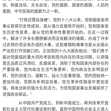
信、制度自信、文化自信，党的面貌、国家的面貌、人民的
面貌、中华民族的面貌为之一新。
“打铁还需自身硬”。党的十八大以来，党和国家各项
事业取得历史性成就，是从强力反腐败开始的；党和国家发
生历史性变革，是从党的革命性重塑开始的。在这一过程
中，解决了许多长期想解决而没有解决的难题，办成了许多
过去想办而没有办成的大事，这些难题和难事也是从全面从
严治党打开突破口的。正如党的十九大报告指出：“我们勇于
面对党面临的重大风险考验和党内存在的突出问题，以顽强
意志品质正风肃纪、反腐惩恶，消除了党和国家内部存在的
严重隐患，党内政治生活气象更新，党内政治生态明显好
转，党的创造力、凝聚力、战斗力显著增强，党的团结统一
更加巩固，党群关系明显改善，党在革命性锻造中更加坚
强，焕发出新的强大生机活力，为党和国家事业发展提供了
坚强政治保证。”
从中国共产党成立，到新中国成立，再到改革开放
和社会主义现代化建设新时期，直到中国特色社会主义进入