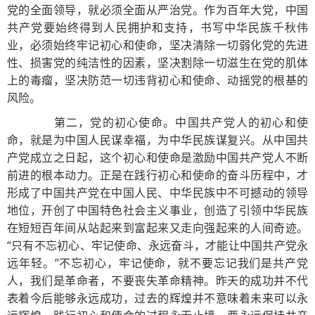
党的全面领导，就必须全面从严治党。作为百年大党，中国
共产党要始终得到人民拥护和支持，书写中华民族千秋伟
业，必须始终牢记初心和使命，坚决清除一切弱化党的先进
性、损害党的纯洁性的因素，坚决割除一切滋生在党的肌体
上的毒瘤，坚决防范一切违背初心和使命、动摇党的根基的
风险。
第二，党的初心使命。中国共产党人的初心和使
命，就是为中国人民谋幸福，为中华民族谋复兴。从中国共
产党成立之日起，这个初心和使命是激励中国共产党人不断
前进的根本动力。正是在践行初心和使命的奋斗历程中，才
形成了中国共产党在中国人民、中华民族中不可撼动的领导
地位，开创了中国特色社会主义事业，创造了引领中华民族
在短短百年间从站起来到富起来又走向强起来的人间奇迹。
“只有不忘初心、牢记使命、永远奋斗，才能让中国共产党永
远年轻。”不忘初心，牢记使命，就不要忘记我们是共产党
人，我们是革命者，不要丧失革命精神。昨天的成功并不代
表着今后能够永远成功，过去的辉煌并不意味着未来可以永