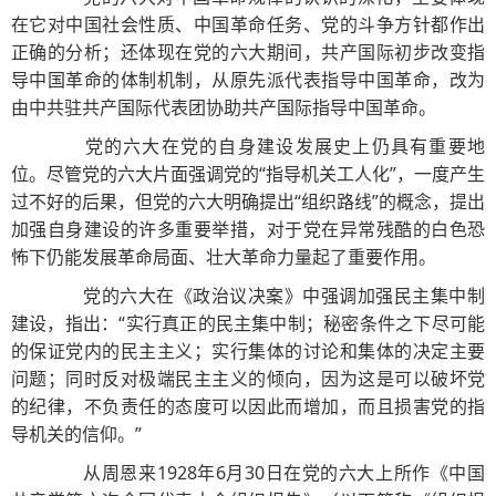
在它对中国社会性质、中国革命任务、党的斗争方针都作出
正确的分析；还体现在党的六大期间，共产国际初步改变指
导中国革命的体制机制，从原先派代表指导中国革命，改为
由中共驻共产国际代表团协助共产国际指导中国革命。
党的六大在党的自身建设发展史上仍具有重要地
位。尽管党的六大片面强调党的“指导机关工人化”，一度产生
过不好的后果，但党的六大明确提出“组织路线”的概念，提出
加强自身建设的许多重要举措，对于党在异常残酷的白色恐
怖下仍能发展革命局面、壮大革命力量起了重要作用。
党的六大在《政治议决案》中强调加强民主集中制
建设，指出：“实行真正的民主集中制；秘密条件之下尽可能
的保证党内的民主主义；实行集体的讨论和集体的决定主要
问题；同时反对极端民主主义的倾向，因为这是可以破坏党
的纪律，不负责任的态度可以因此而增加，而且损害党的指
导机关的信仰。”
从周恩来1928年6月30日在党的六大上所作《中国