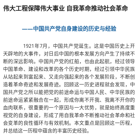
伟大工程保障伟大事业 自我革命推动社会革命
——中国共产党自身建设的历史与经验
1921年7月，中国共产党诞生。这是中国历史上开
天辟地的大事件，对日后中国的根本发展方向产生了持续不
断的深远影响。中国共产党的红船，也由此起航，经过领导
中国革命、建设和改革的各个历史时期，经过引领中华民族
从站起来到富起来、又走向强起来的各个发展阶段，不断创
造着革命奇迹和发展奇迹。回顾这一历史进程就会发现，中
国共产党之所以能把党的前途命运与中国人民、中华民族的
前途命运紧紧融合在一起，形成你离不开我、我离不开你的
血肉联系，很重要的一个原因与一大优势，就是始终高度重
视党的自身建设，形成了用自我革命不断推动社会革命和社
会变革的良性循环与有效机制。本文重点是回顾这一历程，
并总结这一历程中蕴含的丰富历史经验。