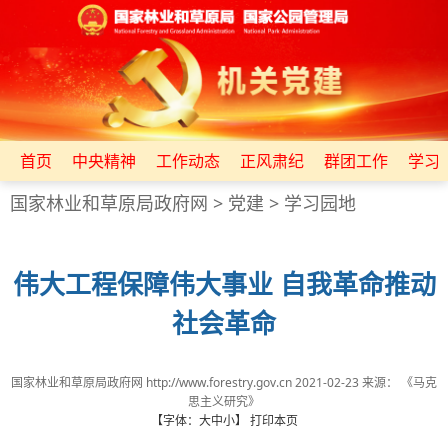
首页
中央精神
工作动态
正风肃纪
群团工作
学习
国家林业和草原局政府网
>
党建
>
学习园地
伟大工程保障伟大事业 自我革命推动
社会革命
国家林业和草原局政府网 http://www.forestry.gov.cn
2021-02-23
来源：
《马克
思主义研究》
【字体：
大
中
小
】
打印本页