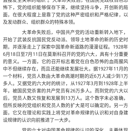
直接发生关系的组织”。大革命失败后，在国民党政权白色恐
怖下，党的组织能够保存下来，继续坚持斗争，开创新的局
面，在很大程度上是靠了党的这种严密组织和严格纪律，以
及发动群众、组织群众的特殊本领。
大革命失败后，中国共产党的活动重新转入地下，
开始了武装反抗国民党反动派、领导土地革命的新的历史时
期，并逐渐走上了探索中国革命新道路的漫漫征程。1928年
6月18日至7月11日在莫斯科召开的党的六大，具有十分重要
的意义。一方面，它的召开标志着党在白色恐怖的血雨腥风
中不但继续存在，而且还能继续发展壮大。据1927年11月的
一个材料，党员人数由大革命高潮时期的近6万人减少到1万
多人。又据党的六大时的统计，从1927年3月到1928年上半
年，被国民党杀害的共产党员有26万多人。而到党的六大以
后，党员人数又恢复和发展到13万人。这个数字未必准确，
但所反映的党组织和党员人数的扩大是可以确定的。另一方
面，它又在理论和实践上将党对革命规律的认识和对自身建
设规律的认识向前推进了一大步。
党的六大对中国革命规律的认识的深化，主要体现