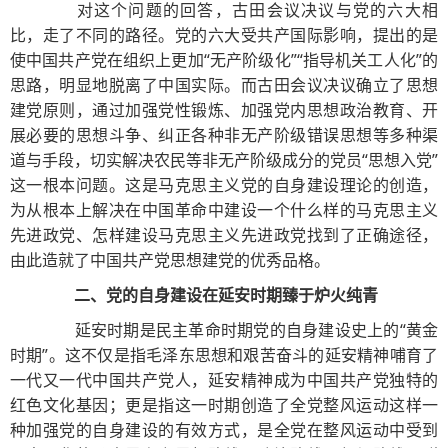
对这个问题的回答，古田会议决议与党的六大相
比，走了不同的路径。党的六大受共产国际影响，提出的是
使中国共产党在组织上更加“无产阶级化”“指导机关工人化”的
思路，明显地脱离了中国实际。而古田会议决议确立了思想
建党原则，通过加强党性锻炼、加强党内思想政治教育、开
展必要的思想斗争、纠正各种非无产阶级错误思想等多种渠
道与手段，切实解决农民等非无产阶级成分的党员“思想入党”
这一根本问题。这是马克思主义党的自身建设理论的创造，
为从根本上解决在中国革命中建设一个什么样的马克思主义
先进政党、怎样建设马克思主义先进政党找到了正确途径，
由此造就了中国共产党思想建党的优秀品格。
二、党的自身建设在延安时期臻于炉火纯青
延安时期是民主革命时期党的自身建设史上的“黄金
时期”。这不仅是指毛泽东思想和艰苦奋斗的延安精神哺育了
一代又一代中国共产党人，延安精神成为中国共产党独特的
红色文化基因；更是指这一时期创造了全党整风运动这样一
种加强党的自身建设的有效方式，是全党在整风运动中受到