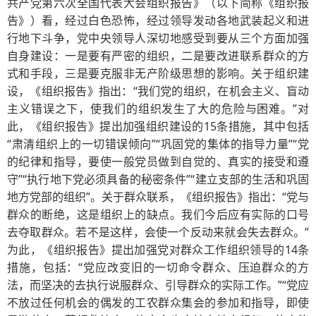
共产党第六次全国代表大会组织报告》（以下简称《组织报
告》）看，经过白色恐怖，经过领导发动各地武装起义和进
行地下斗争，党中央领导人深切地感受到要从三个方面加强
自身建设：一是要有严密的组织，二是要改进联系群众的方
式和手段，三是要克服非无产阶级思想的影响。关于组织建
设，《组织报告》指出：“我们党的组织，在机会主义、盲动
主义错误之下，使我们的组织发生了大的危险与困难。”对
此，《组织报告》提出加强组织建设的15条措施，其中包括
“肃清组织上的一切错误倾向”“巩固党的集体的指导力量”“党
的纪律和指导，要使一般党员做到自觉的、真实的接受和遵
守”“执行地下党必须具备的秘密条件”“建立支部的生活和巩固
地方党部的组织”。关于群众联系，《组织报告》指出：“党与
群众的断绝，这是组织上的缺点。我们今后应有实际的口号
去夺取群众。若不是这样，会使一个反动来就会失去群众。”
为此，《组织报告》提出加强党对群众工作组织领导的14条
措施，包括：“党应改变旧的一切命令群众、压迫群众的方
法，而坚决的去执行说服群众、引导群众的实际工作。”“党应
不放过任何机会的偶发的工农群众集会的参加和指导，即使