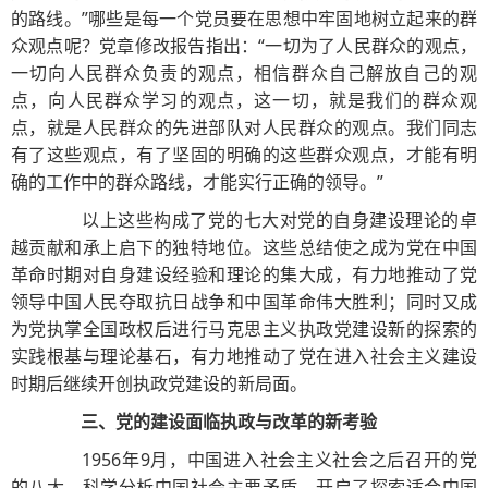
的路线。”哪些是每一个党员要在思想中牢固地树立起来的群
众观点呢？党章修改报告指出：“一切为了人民群众的观点，
一切向人民群众负责的观点，相信群众自己解放自己的观
点，向人民群众学习的观点，这一切，就是我们的群众观
点，就是人民群众的先进部队对人民群众的观点。我们同志
有了这些观点，有了坚固的明确的这些群众观点，才能有明
确的工作中的群众路线，才能实行正确的领导。”
以上这些构成了党的七大对党的自身建设理论的卓
越贡献和承上启下的独特地位。这些总结使之成为党在中国
革命时期对自身建设经验和理论的集大成，有力地推动了党
领导中国人民夺取抗日战争和中国革命伟大胜利；同时又成
为党执掌全国政权后进行马克思主义执政党建设新的探索的
实践根基与理论基石，有力地推动了党在进入社会主义建设
时期后继续开创执政党建设的新局面。
三、党的建设面临执政与改革的新考验
1956年9月，中国进入社会主义社会之后召开的党
的八大，科学分析中国社会主要矛盾，开启了探索适合中国