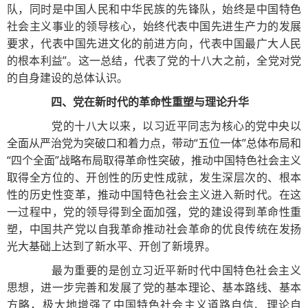
队，同时是中国人民和中华民族的先锋队，始终是中国特色
社会主义事业的领导核心，始终代表中国先进生产力的发展
要求，代表中国先进文化的前进方向，代表中国最广大人民
的根本利益”。这一总结，代表了党的十八大之前，全党对党
的自身建设的总体认识。
四、党在新时代的革命性重塑与理论升华
党的十八大以来，以习近平同志为核心的党中央以
全面从严治党为突破口和着力点，带动“五位一体”总体布局和
“四个全面”战略布局取得革命性突破，推动中国特色社会主义
取得全方位的、开创性的历史性成就，发生深层次的、根本
性的历史性变革，推动中国特色社会主义进入新时代。在这
一过程中，党的领导得到全面加强，党的建设得到革命性重
塑，中国共产党以自我革命推动社会革命的优良传统在发扬
光大基础上达到了新水平、开创了新境界。
最为重要的是创立习近平新时代中国特色社会主义
思想，进一步完善和发展了党的基本理论、基本路线、基本
方略，极大地增强了中国特色社会主义道路自信、理论自