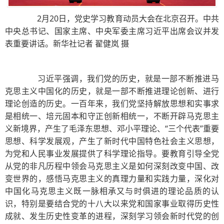
2月20日，党史学习教育动员大会在北京召开。中共
中央总书记、国家主席、中央军委主席习近平出席会议并发
表重要讲话。新华社记者 翟健岚 摄
习近平强调，我们党的历史，就是一部不断推进马
克思主义中国化的历史，就是一部不断推进理论创新、进行
理论创造的历史。一百年来，我们党坚持解放思想和实事求
是相统一、培元固本和守正创新相统一，不断开辟马克思主
义新境界，产生了毛泽东思想、邓小平理论、“三个代表”重要
思想、科学发展观，产生了新时代中国特色社会主义思想，
为党和人民事业发展提供了科学理论指导。要教育引导全党
从党的非凡历程中领会马克思主义是如何深刻改变中国、改
变世界的，感悟马克思主义的真理力量和实践力量，深化对
中国化马克思主义既一脉相承又与时俱进的理论品质的认
识，特别是要结合党的十八大以来党和国家事业取得历史性
成就、发生历史性变革的进程，深刻学习领会新时代党的创