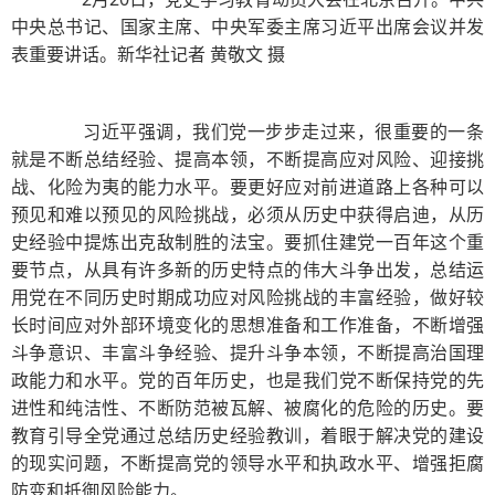
中央总书记、国家主席、中央军委主席习近平出席会议并发
表重要讲话。新华社记者 黄敬文 摄
习近平强调，我们党一步步走过来，很重要的一条
就是不断总结经验、提高本领，不断提高应对风险、迎接挑
战、化险为夷的能力水平。要更好应对前进道路上各种可以
预见和难以预见的风险挑战，必须从历史中获得启迪，从历
史经验中提炼出克敌制胜的法宝。要抓住建党一百年这个重
要节点，从具有许多新的历史特点的伟大斗争出发，总结运
用党在不同历史时期成功应对风险挑战的丰富经验，做好较
长时间应对外部环境变化的思想准备和工作准备，不断增强
斗争意识、丰富斗争经验、提升斗争本领，不断提高治国理
政能力和水平。党的百年历史，也是我们党不断保持党的先
进性和纯洁性、不断防范被瓦解、被腐化的危险的历史。要
教育引导全党通过总结历史经验教训，着眼于解决党的建设
的现实问题，不断提高党的领导水平和执政水平、增强拒腐
防变和抵御风险能力。