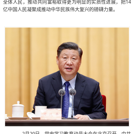
全体人民，推动共同富裕取得更为明显的实质性进展，把14
亿中国人民凝聚成推动中华民族伟大复兴的磅礴力量。
2月20日，党史学习教育动员大会在北京召开。中共