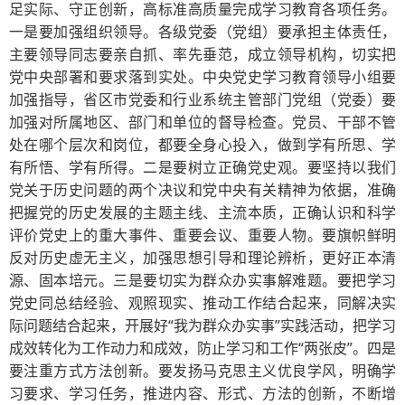
足实际、守正创新，高标准高质量完成学习教育各项任务。
一是要加强组织领导。各级党委（党组）要承担主体责任，
主要领导同志要亲自抓、率先垂范，成立领导机构，切实把
党中央部署和要求落到实处。中央党史学习教育领导小组要
加强指导，省区市党委和行业系统主管部门党组（党委）要
加强对所属地区、部门和单位的督导检查。党员、干部不管
处在哪个层次和岗位，都要全身心投入，做到学有所思、学
有所悟、学有所得。二是要树立正确党史观。要坚持以我们
党关于历史问题的两个决议和党中央有关精神为依据，准确
把握党的历史发展的主题主线、主流本质，正确认识和科学
评价党史上的重大事件、重要会议、重要人物。要旗帜鲜明
反对历史虚无主义，加强思想引导和理论辨析，更好正本清
源、固本培元。三是要切实为群众办实事解难题。要把学习
党史同总结经验、观照现实、推动工作结合起来，同解决实
际问题结合起来，开展好“我为群众办实事”实践活动，把学习
成效转化为工作动力和成效，防止学习和工作“两张皮”。四是
要注重方式方法创新。要发扬马克思主义优良学风，明确学
习要求、学习任务，推进内容、形式、方法的创新，不断增