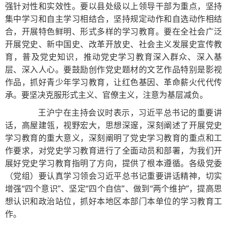
强针对性和实效性。要以县处级以上领导干部为重点，坚持
集中学习和自主学习相结合，坚持规定动作和自选动作相结
合，开展特色鲜明、形式多样的学习教育。要在全社会广泛
开展党史、新中国史、改革开放史、社会主义发展史宣传教
育，普及党史知识，推动党史学习教育深入群众、深入基
层、深入人心。要鼓励创作党史题材的文艺作品特别是影视
作品，抓好青少年学习教育，让红色基因、革命薪火代代传
承。要坚决克服形式主义、官僚主义，注意为基层减负。
王沪宁在主持会议时表示，习近平总书记的重要讲
话，高屋建瓴，视野宏大，思想深邃，深刻阐述了开展党史
学习教育的重大意义，深刻阐明了党史学习教育的重点和工
作要求，对党史学习教育进行了全面动员和部署，为我们开
展好党史学习教育指明了方向，提供了根本遵循。各级党委
（党组）要认真学习领会习近平总书记重要讲话精神，切实
增强“四个意识”、坚定“四个自信”、做到“两个维护”，提高思
想认识和政治站位，抓好本地区本部门本单位的学习教育工
作。