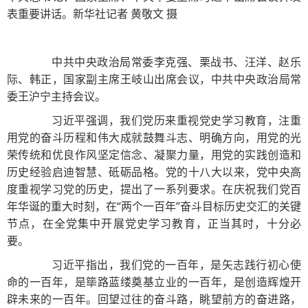
表重要讲话。新华社记者 黄敬文 摄
中共中央政治局常委李克强、栗战书、汪洋、赵乐
际、韩正，国家副主席王岐山出席会议，中共中央政治局常
委王沪宁主持会议。
习近平强调，我们党历来重视党史学习教育，注重
用党的奋斗历程和伟大成就鼓舞斗志、明确方向，用党的光
荣传统和优良作风坚定信念、凝聚力量，用党的实践创造和
历史经验启迪智慧、砥砺品格。党的十八大以来，党中央高
度重视学习党的历史，提出了一系列要求。在庆祝我们党百
年华诞的重大时刻，在“两个一百年”奋斗目标历史交汇的关键
节点，在全党集中开展党史学习教育，正当其时，十分必
要。
习近平指出，我们党的一百年，是矢志践行初心使
命的一百年，是筚路蓝缕奠基立业的一百年，是创造辉煌开
辟未来的一百年。回望过往的奋斗路，眺望前方的奋进路，