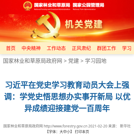
首页
中央精神
工作动态
正风肃纪
群团工作
学习
国家林业和草原局政府网
>
党建
>
学习园地
习近平在党史学习教育动员大会上强
调：学党史悟思想办实事开新局 以优
异成绩迎接建党一百周年
国家林业和草原局政府网 http://www.forestry.gov.cn
2021-02-20
来源：
新华社
【字体：
大
中
小
】
打印本页