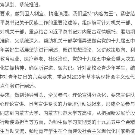
筹谋划、系统推进。
求，做到因人制宜、精准滴灌。我们坚持“内容为王”，紧密结
平总书记关于民族工作的重要论述等，组织编写针对机关干部、
对机关干部，重点结合习近平总书记对内蒙古深情嘱托、殷切期
准确，又系统深入，帮助机关干部学懂弄通做实党的十九届五中
35年美好生活展望等进行阐述，既讲思想理论，又讲政策取向、
教育就业、医疗养老、社区治理、党的十九届五中全会重大决策
化提振精神，确保听得进、聚共识。针对高校及青少年学生，结
话中对青年提出的六点要求，重点对2035年基本实现社会主义现代
点任务进行阐述。
求，做到领导带头、全员参与。理论宣讲分众化，要求宣讲队
热心理论宣讲、具有宣讲专长的力量培训动员起来，形成全员参
同志到内蒙古大学、内蒙古师范大学等高校，从把握新发展阶段
行新使命担当等方面，为师生做学习贯彻党的十九届五中全会精
生互动交流，勉励青年学生在全面建设社会主义现代化国家新征