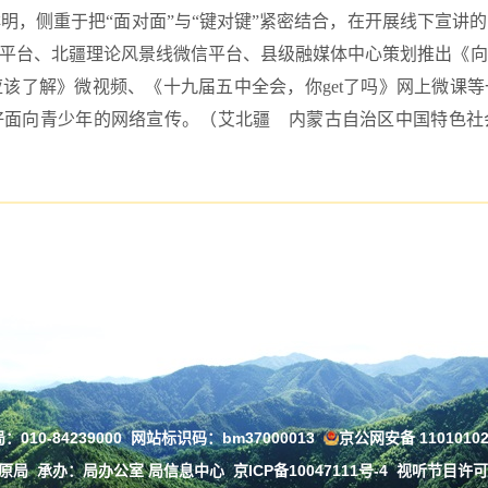
明，侧重于把“面对面”与“键对键”紧密结合，在开展线下宣讲
习平台、北疆理论风景线微信平台、县级融媒体中心策划推出《
该了解》微视频、《十九届五中全会，你get了吗》网上微课
好面向青少年的网络宣传。（艾北疆 内蒙古自治区中国特色社
010-84239000
网站标识码：bm37000013
京公网安备 11010102
草原局
承办：局办公室 局信息中心
京ICP备10047111号-4
视听节目许可证