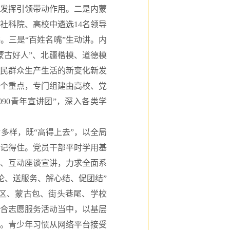
，发挥引领带动作用。二是内蒙
社科院、高校中遴选14名领导
。三是“百姓名嘴”生动讲。内
蒙古好人”、北疆楷模、道德模
民群众生产生活的新变化新发
个重点，专门组建由高校、党
90青年宣讲团”，深入各类学
样，既“高得上去”，以全局
懂记得住。党员干部平时学用基
、互动座谈宣讲，力求全面系
论、送服务、解心结、促团结”
牧区、蒙古包、街头巷尾、学校
合志愿服务活动当中，以基层
”。青少年习惯从网络平台接受