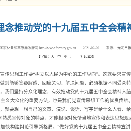
理念推动党的十九届五中全会精
国家林业和草原局政府网 http://www.forestry.gov.cn
2021-02-20
来源：
光明日
【字体：
大
中
小
】
打印本页
传思想工作要“树立以人民为中心的工作导向”。这就要求宣传
做到能够答疑解惑、回应关切、解决问题，必须根据不同受众特
，我们坚持分众化理念，有效推动党的十九届五中全会精神入脑
义大众化的重要方法，也是我们党宣传思想工作的优良传统。
，就要想一想自己的文章、演说、谈话、写字是给什么人看、给
有熟悉宣传对象的特点，才能根据对象恰当地宣传和表达思想观
加快构建舆论引导新格局。”做好党的十九届五中全会精神宣讲