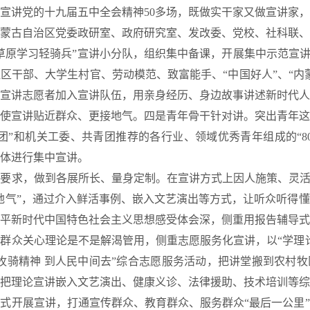
宣讲党的十九届五中全会精神50多场，既做实干家又做宣讲家
蒙古自治区党委政研室、政府研究室、发改委、党校、社科联、
“草原学习轻骑兵”宣讲小分队，组织集中备课，开展集中示范宣讲
区干部、大学生村官、劳动模范、致富能手、“中国好人”、“内
宣讲志愿者加入宣讲队伍，用亲身经历、身边故事讲述新时代人
使宣讲贴近群众、更接地气。四是青年骨干针对讲。突出青年这
团”和机关工委、共青团推荐的各行业、领域优秀青年组成的“80
体进行集中宣讲。
求，做到各展所长、量身定制。在宣讲方式上因人施策、灵活多
地气”，通过介入鲜活事例、嵌入文艺演出等方式，让听众听得
平新时代中国特色社会主义思想感受体会深，侧重用报告辅导式
群众关心理论是不是解渴管用，侧重志愿服务化宣讲，以“学理
牧骑精神 到人民中间去”综合志愿服务活动，把讲堂搬到农村
把理论宣讲嵌入文艺演出、健康义诊、法律援助、技术培训等综
式开展宣讲，打通宣传群众、教育群众、服务群众“最后一公里