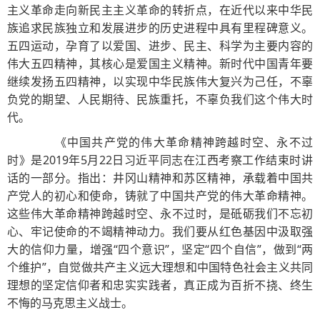
主义革命走向新民主主义革命的转折点，在近代以来中华民
族追求民族独立和发展进步的历史进程中具有里程碑意义。
五四运动，孕育了以爱国、进步、民主、科学为主要内容的
伟大五四精神，其核心是爱国主义精神。新时代中国青年要
继续发扬五四精神，以实现中华民族伟大复兴为己任，不辜
负党的期望、人民期待、民族重托，不辜负我们这个伟大时
代。
《中国共产党的伟大革命精神跨越时空、永不过
时》是2019年5月22日习近平同志在江西考察工作结束时讲
话的一部分。指出：井冈山精神和苏区精神，承载着中国共
产党人的初心和使命，铸就了中国共产党的伟大革命精神。
这些伟大革命精神跨越时空、永不过时，是砥砺我们不忘初
心、牢记使命的不竭精神动力。我们要从红色基因中汲取强
大的信仰力量，增强“四个意识”，坚定“四个自信”，做到“两
个维护”，自觉做共产主义远大理想和中国特色社会主义共同
理想的坚定信仰者和忠实实践者，真正成为百折不挠、终生
不悔的马克思主义战士。