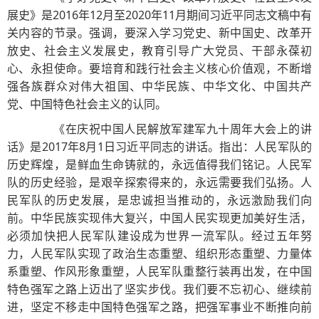
展史》是2016年12月至2020年11月期间习近平同志文稿中有
关内容的节录。强调，要深入学习党史、新中国史、改革开
放史、社会主义发展史，教育引导广大党员、干部永葆初
心、永担使命。要培育和践行社会主义核心价值观，不断增
强各族群众对伟大祖国、中华民族、中华文化、中国共产
党、中国特色社会主义的认同。
《在庆祝中国人民解放军建军九十周年大会上的讲
话》是2017年8月1日习近平同志的讲话。指出：人民军队的
历史辉煌，是鲜血生命铸就的，永远值得我们铭记。人民军
队的历史经验，是艰辛探索得来的，永远需要我们弘扬。人
民军队的历史发展，是忠诚担当推动的，永远激励我们向
前。中华民族实现伟大复兴，中国人民实现更加美好生活，
必须加快把人民军队建设成为世界一流军队。经过五年努
力，人民军队实现了政治生态重塑、组织形态重塑、力量体
系重塑、作风形象重塑，人民军队重整行装再出发，在中国
特色强军之路上迈出了坚实步伐。我们要不忘初心、继续前
进，坚定不移走中国特色强军之路，把强军事业不断推向前