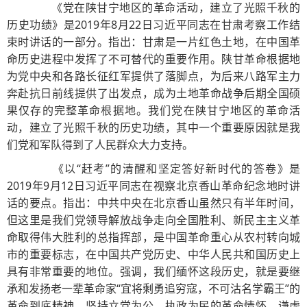
《党在陕甘宁地区的革命活动，建立了光照千秋的
历史功绩》是2019年8月22日习近平同志在甘肃考察工作结
束时讲话的一部分。指出：甘肃是一片红色土地，在中国革
命历史进程中发挥了不可替代的重要作用。陕甘革命根据地
为党中央和各路长征红军提供了落脚点，为后来八路军主力
奔赴抗日前线提供了出发点，成为土地革命战争后期全国硕
果仅存的完整革命根据地。我们党在陕甘宁地区的革命活
动，建立了光照千秋的历史功绩，其中一个重要原因就是我
们党和军队得到了人民群众大力支持。
《以“赶考”的清醒和坚定答好新时代的答卷》是
2019年9月12日习近平同志在视察北京香山革命纪念地时讲
话的要点。指出：中共中央在北京香山虽然只有半年时间，
但这里是我们党领导解放战争走向全国胜利、新民主主义革
命取得伟大胜利的总指挥部，是中国革命重心从农村转向城
市的重要标志，在中国共产党历史、中华人民共和国历史上
具有非常重要的地位。强调，我们缅怀这段历史，就是要继
承和发扬老一辈革命家“宜将剩勇追穷寇，不可沽名学霸王”的
革命到底精神，坚持立党为公、执政为民的革命情怀，谦虚