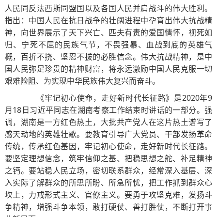
人民同反法西斯同盟国以及各国人民并肩战斗的伟大胜利。
指出：中国人民在抗日战争的壮阔进程中孕育出伟大抗战精
神，向世界展示了天下兴亡、匹夫有责的爱国情怀，视死如
归、宁死不屈的民族气节，不畏强暴、血战到底的英雄气
概，百折不挠、坚忍不拔的必胜信念。伟大抗战精神，是中
国人民弥足珍贵的精神财富，将永远激励中国人民克服一切
艰难险阻、为实现中华民族伟大复兴而奋斗。
《牢记初心使命，走好新时代长征路》是2020年9
月18日习近平同志在湖南考察工作结束时讲话的一部分。强
调，湖南是一方红色热土，大批共产党人在这片热土谱写了
感天动地的英雄壮歌。要教育引导广大党员、干部发扬革命
传统，传承红色基因，牢记初心使命，走好新时代长征路。
要坚定理想信念，筑牢信仰之基、把稳思想之舵、补足精神
之钙。要站稳人民立场，密切联系群众，经常深入基层、深
入实际了解群众的所思所盼、所急所忧，把工作抓到群众心
坎上，力戒形式主义、官僚主义。要勇于攻坚克难，发扬斗
争精神，增强斗争本领，敢打硬仗、善打胜仗，不断打开事