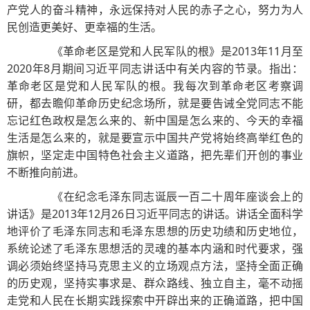
产党人的奋斗精神，永远保持对人民的赤子之心，努力为人
民创造更美好、更幸福的生活。
《革命老区是党和人民军队的根》是2013年11月至
2020年8月期间习近平同志讲话中有关内容的节录。指出：
革命老区是党和人民军队的根。我每次到革命老区考察调
研，都去瞻仰革命历史纪念场所，就是要告诫全党同志不能
忘记红色政权是怎么来的、新中国是怎么来的、今天的幸福
生活是怎么来的，就是要宣示中国共产党将始终高举红色的
旗帜，坚定走中国特色社会主义道路，把先辈们开创的事业
不断推向前进。
《在纪念毛泽东同志诞辰一百二十周年座谈会上的
讲话》是2013年12月26日习近平同志的讲话。讲话全面科学
地评价了毛泽东同志和毛泽东思想的历史功绩和历史地位，
系统论述了毛泽东思想活的灵魂的基本内涵和时代要求，强
调必须始终坚持马克思主义的立场观点方法，坚持全面正确
的历史观，坚持实事求是、群众路线、独立自主，毫不动摇
走党和人民在长期实践探索中开辟出来的正确道路，把中国