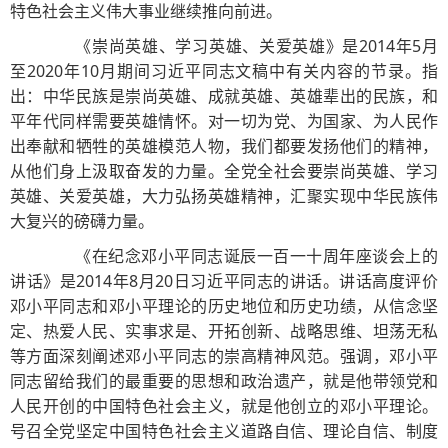
特色社会主义伟大事业继续推向前进。
《崇尚英雄、学习英雄、关爱英雄》是2014年5月
至2020年10月期间习近平同志文稿中有关内容的节录。指
出：中华民族是崇尚英雄、成就英雄、英雄辈出的民族，和
平年代同样需要英雄情怀。对一切为党、为国家、为人民作
出奉献和牺牲的英雄模范人物，我们都要发扬他们的精神，
从他们身上汲取奋发的力量。全党全社会要崇尚英雄、学习
英雄、关爱英雄，大力弘扬英雄精神，汇聚实现中华民族伟
大复兴的磅礴力量。
《在纪念邓小平同志诞辰一百一十周年座谈会上的
讲话》是2014年8月20日习近平同志的讲话。讲话高度评价
邓小平同志和邓小平理论的历史地位和历史功绩，从信念坚
定、热爱人民、实事求是、开拓创新、战略思维、坦荡无私
等方面深刻阐述邓小平同志的崇高精神风范。强调，邓小平
同志留给我们的最重要的思想和政治遗产，就是他带领党和
人民开创的中国特色社会主义，就是他创立的邓小平理论。
号召全党坚定中国特色社会主义道路自信、理论自信、制度