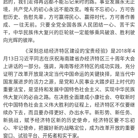
启的，我们走得再远都不能忘记来时的路。事业发展永无止
境，共产党人的初心永远不能改变。唯有不忘初心，方可告
慰历史、告慰先辈，方可赢得民心、赢得时代，方可善作善
成、一往无前。只要全党全国各族人民团结一心、苦干实
干，中华民族伟大复兴的巨轮就一定能够乘风破浪、胜利驶
向光辉的彼岸。
《深刻总结经济特区建设的宝贵经验》是2018年4
月13日习近平同志在庆祝海南建省办经济特区三十周年大会
上讲话的一部分。强调，海南等经济特区的成功实践，充分
证明了改革开放是决定当代中国命运的关键抉择，是当代中
国发展进步的活力之源，是党和人民事业大踏步赶上时代的
重要法宝，是坚持和发展中国特色社会主义、实现中华民族
伟大复兴的必由之路。在决胜全面建成小康社会、夺取新时
代中国特色社会主义伟大胜利的征程上，经济特区不仅要继
续办下去，而且要办得更好、办出水平。新形势、新任务、
新挑战，赋予经济特区新的历史使命，经济特区要不忘初
心、牢记使命，把握好新的战略定位，成为改革开放的重要
窗口、试验平台、开拓者和实干家。