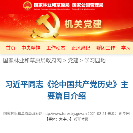
首页
中央精神
工作动态
正风肃纪
群团工作
学习
国家林业和草原局政府网
>
党建
>
学习园地
习近平同志《论中国共产党历史》主
要篇目介绍
国家林业和草原局政府网 http://www.forestry.gov.cn
2021-02-21
来源：
新华网
【字体：
大
中
小
】
打印本页