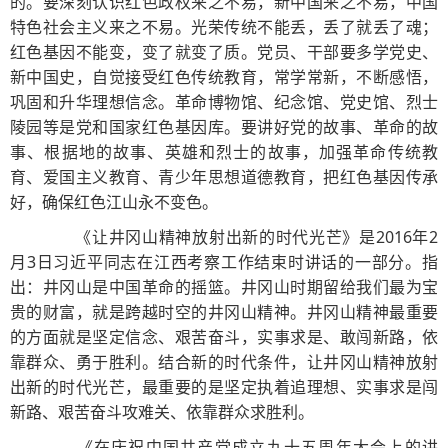
的。要深刻认识红色政权来之不易，新中国来之不易，中国
特色社会主义来之不易。光荣传统不能丢，丢了就丢了魂；
红色基因不能变，变了就变了质。党员、干部要多学党史、
新中国史，自觉接受红色传统教育，常学常新，不断感悟，
巩固和升华理想信念。革命博物馆、纪念馆、党史馆、烈士
陵园等是党和国家红色基因库。要讲好党的故事、革命的故
事、根据地的故事、英雄和烈士的故事，加强革命传统教
育、爱国主义教育、青少年思想道德教育，把红色基因传承
好，确保红色江山永不变色。
《让井冈山精神放射出新的时代光芒》是2016年2
月3日习近平同志在江西考察工作结束时讲话的一部分。指
出：井冈山是中国革命的摇篮。井冈山时期留给我们最为宝
贵的财富，就是跨越时空的井冈山精神。井冈山精神最重要
的方面就是坚定信念、艰苦奋斗，实事求是、敢闯新路，依
靠群众、勇于胜利。结合新的时代条件，让井冈山精神放射
出新的时代光芒，最重要的是坚定执着追理想、实事求是闯
新路、艰苦奋斗攻难关、依靠群众求胜利。
《在庆祝中国共产党成立九十五周年大会上的讲