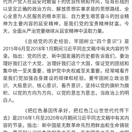
代共产党人在延安时期留下的优良传统和作风，培育形成的
以坚定正确的政治方向、解放思想实事求是的思想路线、全
心全意为人民服务的根本宗旨、自力更生艰苦奋斗的创业精
神为主要内容的延安精神，是我们党的宝贵精神财富。今
天，全面从严治党要继续从延安精神中汲取力量。
《总结党的历史经验，牢固树立“四个意识”》是
2015年6月至2018年1月期间习近平同志文稿中有关内容的节
录。指出：党的历史、新中国发展的历史都告诉我们，要治
理好我们这个大党、治理好我们这个大国，保证党的团结和
集中统一至关重要，维护党中央权威至关重要。经常喊看齐
是我们党加强自身建设的规律和经验。要牢固树立政治意
识、大局意识、核心意识、看齐意识，坚持以党的旗帜为旗
帜、以党的方向为方向、以党的意志为意志，当政治上的明
白人。
《把红色基因传承好，把红色江山世世代代传下
去》是2016年1月至2020年6月期间习近平同志文稿中有关内
容的节录。指出：新中国是无数革命先烈用鲜血和生命铸就