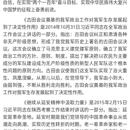
自信，在实现“两个一百年”奋斗目标、实现中华民族伟大复兴
中国梦的征程上奋勇前进。
《古田会议奠基的我军政治工作对我军生存发展起
到了决定性作用》是2014年10月31日习近平同志在全军政治
工作会议上讲话的一部分。指出：古田会议纠正和肃清各种
非无产阶级思想，形成了我党我军历史上著名的古田会议决
议。这次会议确立了马克思主义建党建军原则，确立了我军
政治工作的方针、原则、制度，提出了解决把以农民为主要
成分的军队建设成为无产阶级性质的新型人民军队这个根本
性问题的原则方向。古田会议使我们这支军队实现了浴火重
生、凤凰涅槃。从那儿以后，在党领导下，我军由小到大、
由弱到强，不断从胜利走向胜利。古田会议奠基的我军政治
工作对我军生存发展起到了决定性作用。
《继续从延安精神中汲取力量》是2015年2月15日
习近平同志在陕西考察工作结束时讲话的一部分。指出：延
安是革命圣地。延安时期是我们党领导的中国革命事业从低
潮走向高潮、实现历史性转折的时期。老一辈革命家和老一