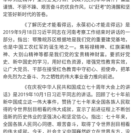
谨慎、不骄不躁、艰苦奋斗的优良作风，以“赶考”的清醒和坚
定答好新时代的答卷。
《了解历史才能看得远，永葆初心才能走得远》是
2019年9月18日习近平同志在河南考察工作结束时讲话的一
部分。指出：鄂豫皖苏区根据地是我们党的重要建党基地，
也是中国工农红军的诞生地之一。焦裕禄精神、红旗渠精
神、大别山精神等都是我们党的宝贵精神财富。要抓好党
史、新中国史的学习，用好红色资源，增强党性教育实效，
让广大党员、干部在接受红色教育中守初心、担使命，把革
命先烈为之奋斗、为之牺牲的伟大事业奋力推向前进。
《在庆祝中华人民共和国成立七十周年大会上的讲
话》是2019年10月1日习近平同志的讲话。回顾了七十年前
新中国成立这一伟大事件，赞扬了七十年来全国各族人民取
得的令世界刮目相看的伟大成就，宣示了前进征程上不断创
造新的历史伟业的坚强决心和坚定信心。指出：七十年来，
全国各族人民同心同德、艰苦奋斗，取得了令世界刮目相看
的伟大成就。今天，社会主义中国巍然屹立在世界东方，没