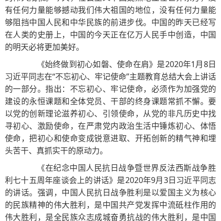
有任何力量能够撼动我们伟大祖国的地位，没有任何力量能
够阻挡中国人民和中华民族的前进步伐。中国的昨天已经写
在人类的史册上，中国的今天正在亿万人民手中创造，中国
的明天必将更加美好。
《始终做到初心如磐、使命在肩》是2020年1月8日
习近平同志在“不忘初心、牢记使命”主题教育总结大会上讲话
的一部分。指出：不忘初心、牢记使命，必须作为加强党的
建设的永恒课题和全体党员、干部的终身课题常抓不懈。要
以党的创新理论滋养初心、引领使命，从党的非凡历史中找
寻初心、激励使命，在严肃党内政治生活中锤炼初心、体悟
使命，把初心和使命变成锐意进取、开拓创新的精气神和埋
头苦干、真抓实干的原动力。
《在纪念中国人民抗日战争暨世界反法西斯战争胜
利七十五周年座谈会上的讲话》是2020年9月3日习近平同志
的讲话。强调，中国人民抗日战争胜利是以爱国主义为核心
的民族精神的伟大胜利，是中国共产党发挥中流砥柱作用的
伟大胜利，是全民族众志成城奋勇抗战的伟大胜利，是中国