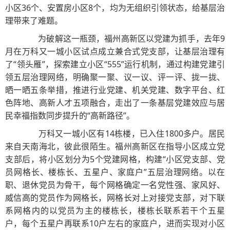
小区36个、安置房小区8个，均为无组织引领状态，给基层治
理带来了难题。
为破解这一瓶颈，福州高新区以党建为抓手，去年9
月在万科又一城小区试点成立兼合式党支部，让基层治理有
了“领头雁”，探索建立小区“555”运行机制，通过构建党建引
领五层治理网络，明确聚一聚、议一议、评一评、拢一拢、
晒一晒五条举措，推进行业党建、机关党建、数字平台、红
色阵地、高新人才五项融合，走出了一条基层党建效应与居
民幸福指数同步提升的“高新路径”。
万科又一城小区有14栋楼，已入住1800多户。居民
来自天南海北，彼此很陌生。福州高新区在指导小区成立党
支部后，将小区划分为5个党建网格，构建“小区党支部、党
员网格长、楼栋长、五星户、家庭户”五层治理网络。以在
职、退休党员为骨干，每个网格确定一名党性强、家风好、
威信高的党员作为网格长，网格长对上对接党支部，对下联
系网格内的以党员为主的楼栋长，楼栋长联系若干个五星
户，每个五星户再联系10户左右的家庭户，进而实现对小区