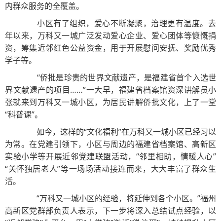
内群众服务的全覆盖。
小区有了组织，爱心不断凝聚，治理更有温度。去
年以来，万科又一城广泛发动爱心企业、爱心团体等慷慨捐
资，筹集近邻红色公益资金，用于开展慰问安抚、奖励优秀
学子等。
“侨批是珍贵的世界文献遗产，是福建省首个入选世
界文献遗产的项目……”一大早，福建省档案馆资深讲解员小
张就来到万科又一城小区，为居民讲解侨批文化，上了一堂
“科普课”。
如今，这样的“文化福利”在万科又一城小区已经习以
为常。在党建引领下，小区与周边的福建省档案馆、高新区
实验小学等开展近邻党建联盟活动，“邻里相助，情暖人心”
“关怀独居老人”等一场场活动接连而来，大大丰富了群众生
活。
“万科又一城小区的经验，将延伸到各个小区。”福州
高新区党群部负责人表示，下一步将深入总结试点经验，以