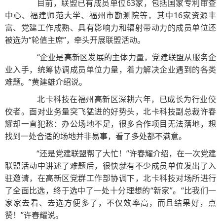
目前，联盟已有成员单位63家，包括国家专利审查
中心、福建师范大学、福州市勘测院等，其中16家资源丰
富、党建工作成熟、具有影响力和辐射带动力的成员单位还
被选为“轮值主席”，牵头开展联盟活动。
“企业是高新区发展的主体力量，党建联盟从服务企
业入手，统筹协调成员单位力量，着力解决企业遇到的各类
难题。”黄建雄介绍说。
北卡科技在福州高新区深耕六年，已成长为行业佼
佼者。面对业务量突飞猛进的好势头，北卡科技副总裁许春
耀却一直犯愁：办公场地不足，很多合作项目无法落地，想
找到一处合适的场地并非易事，看了多处都不满意。
“还是党建联盟帮了大忙！”许春耀介绍，在一次党建
联盟活动中讲述了难题后，很快就有不少成员单位发出了入
驻邀请，在高新区党群工作部协调下，北卡科技对场所进行
了全面比选，终于选中了一处十分理想的“新家”。“比我们一
家家去看、去选方便多了，不仅效率高，而且结果好，点
赞！”许春耀说。