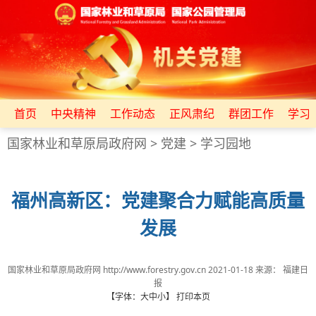
首页
中央精神
工作动态
正风肃纪
群团工作
学习
国家林业和草原局政府网
>
党建
>
学习园地
福州高新区：党建聚合力赋能高质量
发展
国家林业和草原局政府网 http://www.forestry.gov.cn
2021-01-18
来源：
福建日
报
【字体：
大
中
小
】
打印本页