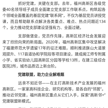
抓好党建，关键在支部。去年，福州高新区各级党
委40名领导班子成员全面建立党支部工作联系点，构筑起各
个领域全面覆盖的基层党建“联系网”，不仅为基层党员讲授党
课，而且帮助联系点解决各类重点、难点、热点问题近134
个，全力推动党支部建设坚强有力、全面过硬。
支部做堡垒，党员作先锋，高新区经济社会发展迎
来了欣欣向荣的新局面。2020年，福州高新区集中攻坚解决
了福建师范大学遗留17年的征迁难题，顺利推进旗山大道景
观提升、117县道协和学院段等项目建设，建成闽江师专附属
小学、省实验幼儿园高新区分园等学校13所，在建三级综合
医院2所，城市品质迈上新台阶。
党建联盟，助力企业解难题
远亲不如近邻——在主打高新技术产业发展的福州
高新区，一家家高科技企业、研究机构等，是各自的“邻居”。
推动近邻党建，福州高新区重点从它们入手，探索“高新邻+”
党建联盟新模式。