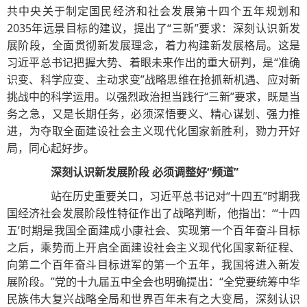
共中央关于制定国民经济和社会发展第十四个五年规划和
2035年远景目标的建议，提出了“三新”要求：深刻认识新发
展阶段，全面贯彻新发展理念，着力构建新发展格局。这是
习近平总书记把握大势、着眼未来作出的重大研判，是“准确
识变、科学应变、主动求变”战略思维在抢抓新机遇、应对新
挑战中的科学运用。以强烈政治担当践行“三新”要求，既是当
务之急，又是长期任务，必须深悟要义、精心谋划、强力推
进，为夺取全面建设社会主义现代化国家新胜利，勠力开好
局，同心起好步。
深刻认识新发展阶段 必须调整好“频道”
站在历史重要关口，习近平总书记对“十四五”时期我
国经济社会发展阶段性特征作出了战略判断，他指出：“‘十四
五’时期是我国全面建成小康社会、实现第一个百年奋斗目标
之后，乘势而上开启全面建设社会主义现代化国家新征程、
向第二个百年奋斗目标进军的第一个五年，我国将进入新发
展阶段。”党的十九届五中全会也明确提出：“全党要统筹中华
民族伟大复兴战略全局和世界百年未有之大变局，深刻认识