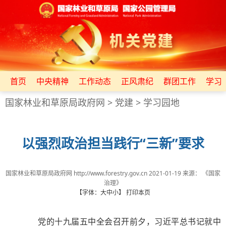
首页
中央精神
工作动态
正风肃纪
群团工作
学习
国家林业和草原局政府网
>
党建
>
学习园地
以强烈政治担当践行“三新”要求
国家林业和草原局政府网 http://www.forestry.gov.cn
2021-01-19
来源：
《国家
治理》
【字体：
大
中
小
】
打印本页
党的十九届五中全会召开前夕，习近平总书记就中