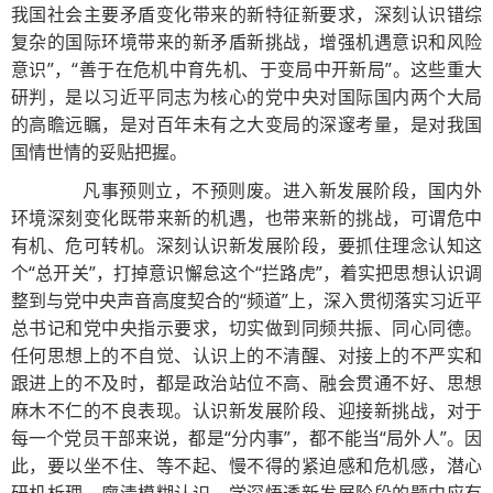
我国社会主要矛盾变化带来的新特征新要求，深刻认识错综
复杂的国际环境带来的新矛盾新挑战，增强机遇意识和风险
意识”，“善于在危机中育先机、于变局中开新局”。这些重大
研判，是以习近平同志为核心的党中央对国际国内两个大局
的高瞻远瞩，是对百年未有之大变局的深邃考量，是对我国
国情世情的妥贴把握。
凡事预则立，不预则废。进入新发展阶段，国内外
环境深刻变化既带来新的机遇，也带来新的挑战，可谓危中
有机、危可转机。深刻认识新发展阶段，要抓住理念认知这
个“总开关”，打掉意识懈怠这个“拦路虎”，着实把思想认识调
整到与党中央声音高度契合的“频道”上，深入贯彻落实习近平
总书记和党中央指示要求，切实做到同频共振、同心同德。
任何思想上的不自觉、认识上的不清醒、对接上的不严实和
跟进上的不及时，都是政治站位不高、融会贯通不好、思想
麻木不仁的不良表现。认识新发展阶段、迎接新挑战，对于
每一个党员干部来说，都是“分内事”，都不能当“局外人”。因
此，要以坐不住、等不起、慢不得的紧迫感和危机感，潜心