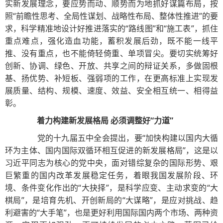
实新发展理念，要应势而动、顺势而为地抓好谋篇布局，按
照“前瞻性思考、全局性谋划、战略性布局、整体性推进”的要
求，科学精准地设计好推进落实的“路线图”和“施工表”，抓住
重点难点，强化造血功能，蓄积发展后劲，既不能一线平
推、没有重点，也不能倚轻倚重、单项冒尖。要切实统筹好
创新、协调、绿色、开放、共享之间的辩证关系，多做固根
基、扬优势、补短板、强弱项的工作，在更高标准上实现发
展质量、结构、规模、速度、效益、安全相互统一、相得益
彰。
着力构建新发展格局 必须调整好“力道”
党的十九届五中全会提出，要“加快构建以国内大循
环为主体、国内国际双循环相互促进的新发展格局”，这是以
习近平同志为核心的党中央，面对错综复杂的国际形势、艰
巨繁重的国内改革发展稳定任务，着眼我国发展阶段、环
境、条件变化作出的“大抉择”，是科学应变、主动求变的“大
棋局”，是培育先机、开创新局的“大谋略”，是应对挑战、趋
利避害的“大手笔”，也是更好利用国际国内两个市场、两种资