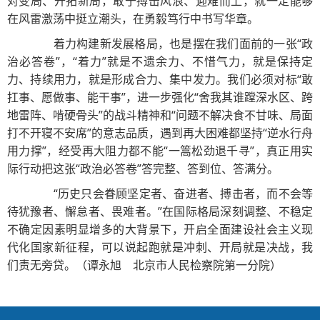
对变局、开拓新局，敢于搏击风浪、迎难而上，就一定能够
在风雷激荡中挺立潮头，在勇毅笃行中书写华章。
着力构建新发展格局，也是摆在我们面前的一张“政
治必答卷”，“着力”就是不遗余力、不惜气力，就是保持定
力、持续用力，就是形成合力、集中发力。我们必须对标“敢
扛事、愿做事、能干事”，进一步强化“舍我其谁蹚深水区、跨
地雷阵、啃硬骨头”的战斗精神和“问题不解决食不甘味、局面
打不开寝不安席”的意志品质，遇到再大困难都坚持“逆水行舟
用力撑”，经受再大阻力都不能“一篙松劲退千寻”，真正用实
际行动把这张“政治必答卷”答完整、答到位、答满分。
“历史只会眷顾坚定者、奋进者、搏击者，而不会等
待犹豫者、懈怠者、畏难者。”在国际格局深刻调整、不稳定
不确定因素明显增多的大背景下，开启全面建设社会主义现
代化国家新征程，可以说起跑就是冲刺、开局就是决战，我
们责无旁贷。（谭永旭 北京市人民检察院第一分院）