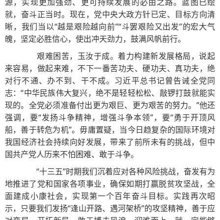
源，实现更加强劲、更可持续发展的必由之路。蓝图已绘
就，奋斗正当时。现在，党中央大政方针已定、目标方向清
晰，我们当以“越是艰险越向前”“斗罢艰险又出发”的宏大气
魄，坚定必胜信心，使出冲天劲力，鼓满风帆前行。
艰难困苦，玉汝于成。着力构建新发展格局，说起
来容易，做起来难，不下一番苦功夫、硬功夫、真功夫，绝
对行不通、办不到、干不成。习近平总书记曾告诫全党同
志：“中华民族伟大复兴，绝不是轻轻松松、敲锣打鼓就能实
现的。全党必须准备付出更为艰巨、更为艰苦的努力。”他还
强调，要“发扬斗争精神，增强斗争本领”，要“勇于开顶风
船，善于转危为机”。毋庸置疑，当今日趋复杂的国际环境对
我国经济社会持续向好发展，带来了前所未有的挑战，但中
国共产党人历来不怕困难、敢于斗争。
“十三五”时期我们沉着应对各种风险挑战，奋发有为
地推进了党和国家各项事业，确保如期打赢脱贫攻坚战，全
面建成小康社会，实现第一个百年奋斗目标。实践再次昭
示，只要我们发扬“逢山开路、遇河架桥”的攻坚精神，善于应