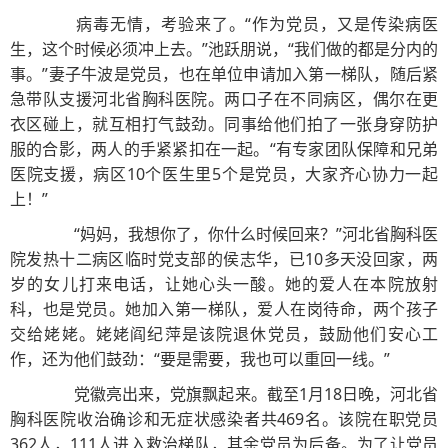
病毒无情，考验来了。“作为党员，又是传染病医
生，这个时候必须冲上去。”池跃朋说，“我们做的都是分内的
事。”妻子牛波是党员，也在单位申请加入第一梯队，随后紧
急带队支援河北省胸科医院。两口子在不同病区，偶尔在更
衣区碰上，就互相打气鼓劲。同事给他们拍了一张身穿防护
服的合影，两人的手紧紧扣在一起。“有专家团队保障和兄弟
医院支援，病区10个医生里5个是党员，大家齐心协力一起
上！”
“妈妈，我想你了，你什么时候回来？”河北省胸科医
院发热十二病区临时党支部的侯志华，已10多天没回家，两
岁的女儿打来电话，让她心头一酸。她的爱人在本院放射
科，也是党员。她加入第一梯队，爱人在岗待命，两个孩子
交给姥姥。姥姥阎纪萍是该院退休党员，鼓励他们安心工
作，还为他们鼓劲：“要是需要，我也可以重回一线。”
党徽亮出来，党旗飘起来。截至1月18日晚，河北省
胸科医院收治确诊和无症状感染者共469名。该院在职党员
362人，111人进入救治梯队，其余党员为后备。为了让党员