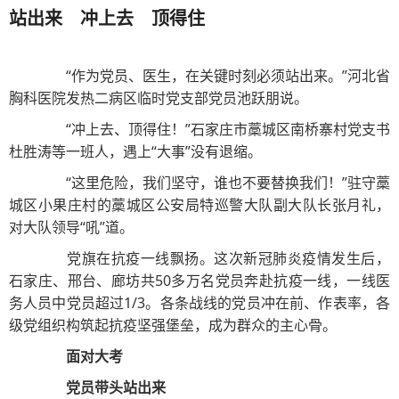
站出来 冲上去 顶得住
“作为党员、医生，在关键时刻必须站出来。”河北省
胸科医院发热二病区临时党支部党员池跃朋说。
“冲上去、顶得住！”石家庄市藁城区南桥寨村党支书
杜胜涛等一班人，遇上“大事”没有退缩。
“这里危险，我们坚守，谁也不要替换我们！”驻守藁
城区小果庄村的藁城区公安局特巡警大队副大队长张月礼，
对大队领导“吼”道。
党旗在抗疫一线飘扬。这次新冠肺炎疫情发生后，
石家庄、邢台、廊坊共50多万名党员奔赴抗疫一线，一线医
务人员中党员超过1/3。各条战线的党员冲在前、作表率，各
级党组织构筑起抗疫坚强堡垒，成为群众的主心骨。
面对大考
党员带头站出来