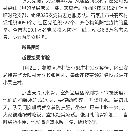
擦亮党徽，为党旗添彩。从城区到农村，随处可见
身穿红马甲的基层党员干部、志愿者。桥西区成立152个社区
临时党支部，组建325支党员志愿服务队。石家庄市共有农村
党组织4050个、社区党组织727个，齐心构筑防控疫情的堡
垒。全市共20.1万名党员投入防控一线，动员6.8万名志愿
者，协力为群众服务。
越是困难
越要接受考验
1月2日，藁城区增村镇小果庄村发现疫情，区公安
局特巡警大队副大队长张月礼，奉命连夜带领21名队员驻守
小果庄村。
那些天冷风刺骨，室外温度猛降到零下17摄氏度。
他们的桶装水冻成冰块，要使劲磕碎，再烧开水。最初几
天，队员们换班后就穿着防护服，坐在中巴车上眯一会儿。
大家很难按时吃饭，盒饭经常凉透。张月礼的胃病犯了，当
时买药不便，他就喝点热水暖一暖，继续坚守。