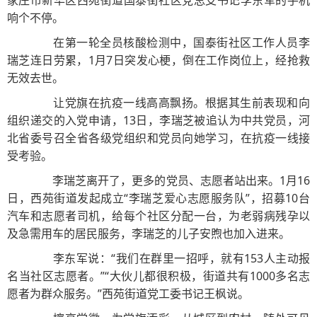
家庄市新华区西苑街道国泰街社区党总支书记李东军的手机
响个不停。
在第一轮全员核酸检测中，国泰街社区工作人员李
瑞芝连日劳累，1月7日突发心梗，倒在工作岗位上，经抢救
无效去世。
让党旗在抗疫一线高高飘扬。根据其生前表现和向
组织递交的入党申请，13日，李瑞芝被追认为中共党员，河
北省委号召全省各级党组织和党员向她学习，在抗疫一线接
受考验。
李瑞芝离开了，更多的党员、志愿者站出来。1月16
日，西苑街道发起成立“李瑞芝爱心志愿服务队”，招募10台
汽车和志愿者司机，给每个社区分配一台，为老弱病残孕以
及急需用车的居民服务，李瑞芝的儿子安煦也加入进来。
李东军说：“我们在群里一招呼，就有153人主动报
名当社区志愿者。”“大伙儿都很积极，街道共有1000多名志
愿者为群众服务。”西苑街道党工委书记王枫说。