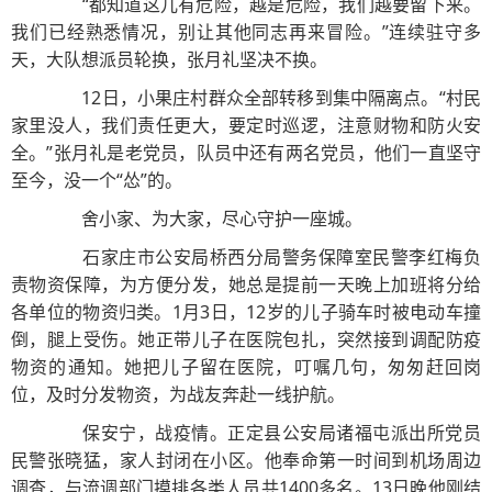
“都知道这儿有危险，越是危险，我们越要留下来。
我们已经熟悉情况，别让其他同志再来冒险。”连续驻守多
天，大队想派员轮换，张月礼坚决不换。
12日，小果庄村群众全部转移到集中隔离点。“村民
家里没人，我们责任更大，要定时巡逻，注意财物和防火安
全。”张月礼是老党员，队员中还有两名党员，他们一直坚守
至今，没一个“怂”的。
舍小家、为大家，尽心守护一座城。
石家庄市公安局桥西分局警务保障室民警李红梅负
责物资保障，为方便分发，她总是提前一天晚上加班将分给
各单位的物资归类。1月3日，12岁的儿子骑车时被电动车撞
倒，腿上受伤。她正带儿子在医院包扎，突然接到调配防疫
物资的通知。她把儿子留在医院，叮嘱几句，匆匆赶回岗
位，及时分发物资，为战友奔赴一线护航。
保安宁，战疫情。正定县公安局诸福屯派出所党员
民警张晓猛，家人封闭在小区。他奉命第一时间到机场周边
调查，与流调部门摸排各类人员共1400多名。13日晚他刚结