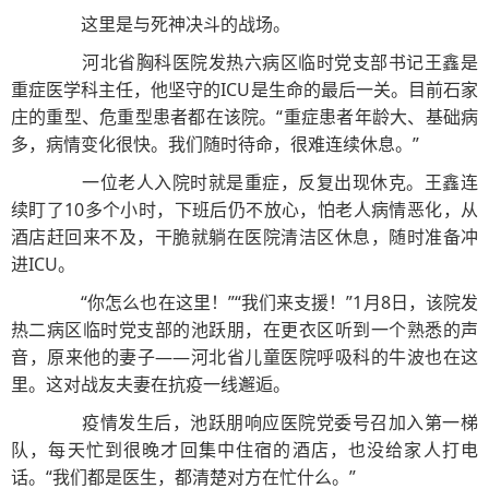
这里是与死神决斗的战场。
河北省胸科医院发热六病区临时党支部书记王鑫是
重症医学科主任，他坚守的ICU是生命的最后一关。目前石家
庄的重型、危重型患者都在该院。“重症患者年龄大、基础病
多，病情变化很快。我们随时待命，很难连续休息。”
一位老人入院时就是重症，反复出现休克。王鑫连
续盯了10多个小时，下班后仍不放心，怕老人病情恶化，从
酒店赶回来不及，干脆就躺在医院清洁区休息，随时准备冲
进ICU。
“你怎么也在这里！”“我们来支援！”1月8日，该院发
热二病区临时党支部的池跃朋，在更衣区听到一个熟悉的声
音，原来他的妻子——河北省儿童医院呼吸科的牛波也在这
里。这对战友夫妻在抗疫一线邂逅。
疫情发生后，池跃朋响应医院党委号召加入第一梯
队，每天忙到很晚才回集中住宿的酒店，也没给家人打电
话。“我们都是医生，都清楚对方在忙什么。”