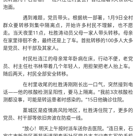
泡面。
遇到难题，党员带头。根据统一部署，1月9日全村
群众要转移到集中隔离点，开始许多村民不理解，也不愿
走。当天夜里11点，杜胜涛动员父母一家人带头转移。母亲
在家里徘徊不舍，最终还是上了车。首批转移的100多人大多
是党员、村干部及其家人。
村民杜连江的母亲常年卧病在床，行动不便，老党
员、村主任杜书林带着几个年轻人，用担架把老人抬上车。
随后两天，村民全部安全转移。
在村里收尾的杜胜涛刚刚长出一口气，突然接到电
话——他的核酸检测呈阳性，要马上隔离。“我前3次核酸检
测都没事，可能是转运患者时感染的。”15日他确诊住院。
藁城区是疫情高风险地区，杜胜涛住院了，更多的
党员、村干部等依旧奔波在防疫一线。
“放心！明天上午按时派车送你去医院。”连日来，石