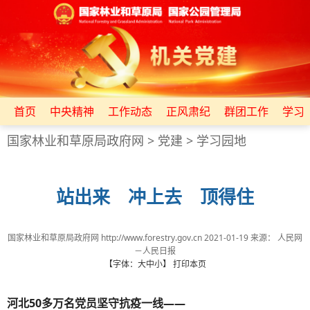
首页
中央精神
工作动态
正风肃纪
群团工作
学习
国家林业和草原局政府网
>
党建
>
学习园地
站出来 冲上去 顶得住
国家林业和草原局政府网 http://www.forestry.gov.cn
2021-01-19
来源：
人民网
－人民日报
【字体：
大
中
小
】
打印本页
河北50多万名党员坚守抗疫一线——