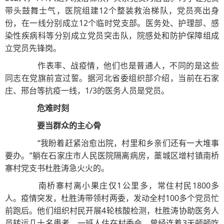
带头鼓舞士气，医院组建12个整装救治梯队，党员亮出身
份，在一线分别成立12个临时党支部。医务处、护理部、感
染性疾病科等分别成立党员突击队，院感处和防护保障组成
立党员先锋岗。
作表率、战疫情，他们也是普通人，不同的是这些
同志在党旗前宣过誓。据河北省委组织部介绍，当前在石家
庄、邢台等抗疫一线，1/3的医务人员是党员。
危难时刻
要当群众的主心骨
“我盼着赶紧治愈出院，村里和乡亲们还有一大堆事
要办。”躺在石家庄市人民医院隔离病房，藁城区增村镇南桥
寨村党支书杜胜涛急火火的。
南桥寨村离小果庄仅1公里多，常住村民1800多
人。疫情突发，杜胜涛带领村两委，发动全村100多个党员忙
前跑后。他们组织村民开展4轮核酸检测，杜胜涛协助医务人
员转运几十名患者。一班人住在村委会，曾经连着3天顿顿吃