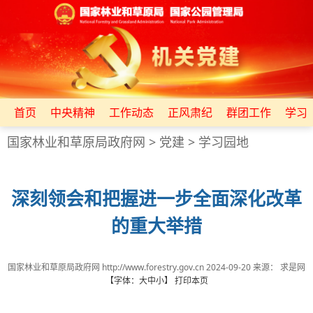
首页
中央精神
工作动态
正风肃纪
群团工作
学习
国家林业和草原局政府网
>
党建
>
学习园地
深刻领会和把握进一步全面深化改革
的重大举措
国家林业和草原局政府网 http://www.forestry.gov.cn
2024-09-20
来源：
求是网
【字体：
大
中
小
】
打印本页