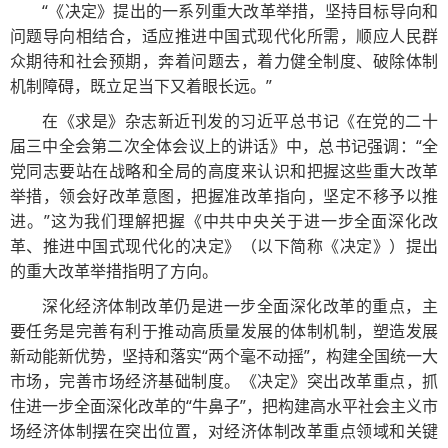
“《决定》提出的一系列重大改革举措，坚持目标导向和
问题导向相结合，适应推进中国式现代化所需，顺应人民群
众期待和社会预期，奔着问题去，着力健全制度、破除体制
机制障碍，既立足当下又着眼长远。”
在《求是》杂志新近刊发的习近平总书记《在党的二十
届三中全会第二次全体会议上的讲话》中，总书记强调：“全
党同志要站在战略和全局的高度来认识和把握这些重大改革
举措，领会好改革意图，把握准改革指向，坚定不移予以推
进。”这为我们理解把握《中共中央关于进一步全面深化改
革、推进中国式现代化的决定》（以下简称《决定》）提出
的重大改革举措指明了方向。
深化经济体制改革仍是进一步全面深化改革的重点，主
要任务是完善有利于推动高质量发展的体制机制，塑造发展
新动能新优势，坚持和落实“两个毫不动摇”，构建全国统一大
市场，完善市场经济基础制度。《决定》突出改革重点，抓
住进一步全面深化改革的“牛鼻子”，把构建高水平社会主义市
场经济体制摆在突出位置，对经济体制改革重点领域和关键